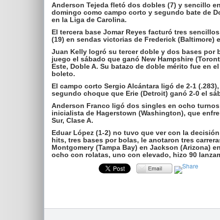
Anderson Tejeda fletó dos dobles (7) y sencillo en
domingo como campo corto y segundo bate de Down
en la Liga de Carolina.
El tercera base Jomar Reyes facturó tres sencillo
(19) en sendas victorias de Frederick (Baltimore) 
Juan Kelly logró su tercer doble y dos bases por 
juego el sábado que ganó New Hampshire (Toronto
Este, Doble A. Su batazo de doble mérito fue en el
boleto.
El campo corto Sergio Alcántara ligó de 2-1 (.283)
segundo choque que Erie (Detroit) ganó 2-0 el sáb
Anderson Franco ligó dos singles en ocho turnos 
inicialista de Hagerstown (Washington), que enfre
Sur, Clase A.
Eduar López (1-2) no tuvo que ver con la decisión
hits, tres bases por bolas, le anotaron tres carrer
Montgomery (Tampa Bay) en Jackson (Arizona) en l
ocho con rolatas, uno con elevado, hizo 90 lanzam