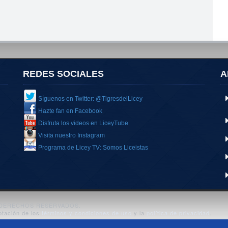
REDES SOCIALES
A
Síguenos en Twitter: @TigresdelLicey
Hazte fan en Facebook
Disfruta los videos en LiceyTube
Visita nuestro Instagram
Programa de Licey TV: Somos Liceistas
S DERECHOS RESERVADOS.
ptación de los
términos y condiciones de uso
y la
política de privacidad
.