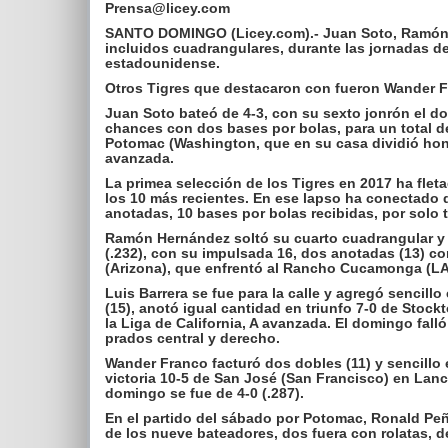
Prensa@licey.com
SANTO DOMINGO (Licey.com).- Juan Soto, Ramón H
incluidos cuadrangulares, durante las jornadas d
estadounidense.
Otros Tigres que destacaron con fueron Wander F
Juan Soto bateó de 4-3, con su sexto jonrón el do
chances con dos bases por bolas, para un total de
Potomac (Washington, que en su casa dividió hono
avanzada.
La primea selección de los Tigres en 2017 ha flet
los 10 más recientes. En ese lapso ha conectado 
anotadas, 10 bases por bolas recibidas, por solo 
Ramón Hernández soltó su cuarto cuadrangular y
(.232), con su impulsada 16, dos anotadas (13) c
(Arizona), que enfrentó al Rancho Cucamonga (LA 
Luis Barrera se fue para la calle y agregó sencil
(15), anotó igual cantidad en triunfo 7-0 de Stock
la Liga de California, A avanzada. El domingo fall
prados central y derecho.
Wander Franco facturó dos dobles (11) y sencillo e
victoria 10-5 de San José (San Francisco) en Lanca
domingo se fue de 4-0 (.287).
En el partido del sábado por Potomac, Ronald Peñ
de los nueve bateadores, dos fuera con rolatas, de