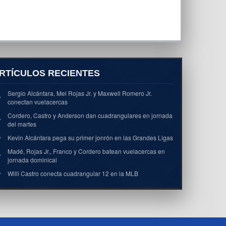
RTÍCULOS RECIENTES
Sergio Alcántara, Mel Rojas Jr. y Maxwell Romero Jr.
conectan vuelacercas
Cordero, Castro y Anderson dan cuadrangulares en jornada
del martes
Kevin Alcántara pega su primer jonrón en las Grandes Ligas
Madé, Rojas Jr., Franco y Cordero batean vuelacercas en
jornada dominical
Willi Castro conecta cuadrangular 12 en la MLB