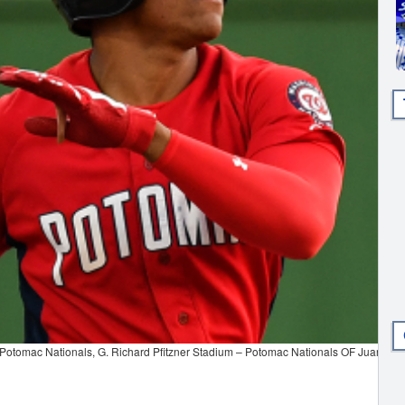
 Potomac Nationals, G. Richard Pfitzner Stadium – Potomac Nationals OF Juan So