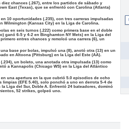
 diez chances (.267), entre los partidos de sábado y
 East (Texas), que se enfrentó con Carolina (Atlanta)
s en 10 oportunidades (.235), con tres carreras impulsadas
en Wilmington (Kansas City) en la Liga de Carolina.
bolas en seis turnos (.222) como primera base en el doble
) ganó 6-5 y 4-2 en Binghamton NY Mets) en la Liga del
 primero entres chances y remolcó una carrera (6), un
, una base por bolas, impulsó una (8), anotó otra (13) en un
ado en Altoona (Pittsburg) en la Liga del Este (AA).
(.234), un boleto, una anotada otra impulsada (13) como
ntó a Kannapolis (Chicago WS) en la Liga del Atlántico
 en una apertura en la que cubrió 5.0 episodios de ocho
as limpias (EFE 5.40), solo ponchó a uno en derrota 5-4 de
a Liga del Sur, Doble A. Enfrentó 24 bateadores, dominó
ientos, 52 strikes, golpeó uno.