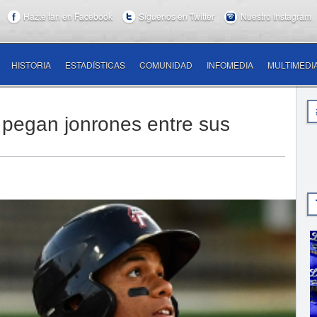
Hazte fan en Facebook
Síguenos en Twitter
Nuestro Instagram
HISTORIA
ESTADÍSTICAS
COMUNIDAD
INFOMEDIA
MULTIMEDI
 pegan jonrones entre sus