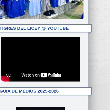
TIGRES DEL LICEY @ YOUTUBE
GUÍA DE MEDIOS 2025-2026
to (25) watches homerun against