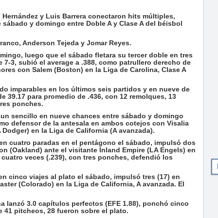
ernández y Luis Barrera conectaron hits múltiples,
e sábado y domingo entre Doble A y Clase A del béisbol
ranco, Anderson Tejeda y Jomar Reyes.
mingo, luego que el sábado fletara su tercer doble en tres
 7-3, subió el average a .388, como patrullero derecho de
res con Salem (Boston) en la Liga de Carolina, Clase A
ado imparables en los últimos seis partidos y en nueve de
de 39.17 para promedio de .436, con 12 remolques, 13
tres ponches.
 un sencillo en nueve chances entre sábado y domingo
omo defensor de la antesala en ambos cotejos con Visalia
Dodger) en la Liga de California (A avanzada).
lo en cuatro paradas en el pentágono el sábado, impulsó dos
ton (Oakland) ante el visitante Inland Empire (LA Engels) en
ó cuatro veces (.239), con tres ponches, defendió los
n cinco viajes al plato el sábado, impulsó tres (17) en
ster (Colorado) en la Liga de California, A avanzada. El
a lanzó 3.0 capítulos perfectos (EFE 1.88), ponchó cinco
 41 pitcheos, 28 fueron sobre el plato.