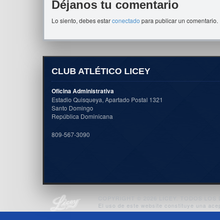
Déjanos tu comentario
Lo siento, debes estar
conectado
para publicar un comentario.
CLUB ATLÉTICO LICEY
Oficina Administrativa
Estadio Quisqueya, Apartado Postal 1321
Santo Domingo
República Dominicana
809-567-3090
COPYRIGHT © 2026 LICEY. TODOS LO
El uso de este website constituye una ace