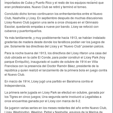
importados de Cuba y Puerto Rico y el resto de los equipos reclamó que
eran profesionales. Nuevo Club se retiró y terminó el torneo.
Concluido dicho torneo continuaron los enfrentamientos entre el Nuevo
Club, Nashville y Licey. En septiembre después de muchas discusiones
Licey-Nuevo Club jugaron una serie a once choques en el Gimnasio
Escolar, quedando empatas a nueve por bando. Licey se reforzó con
cubanos y puertorriqueños.
Ya más tardíamente, y muy posiblemente hacia 1913, se habían instalado
graderías de madera desde donde los fanáticos podían ver los juegos de
pie. Solamente las directivas del Licey y el “Nuevo Club” poseían palcos.
Para la noche buena del 1913, los directivos del Licey rifaron una casa del
club ubicada en la calle El Conde, para poder construir el Licey Park (hoy
parque Enriquillo), inaugurado el cuatro de octubre de 1914 en Villa
Francisca con la presencia del Doctor Ramón Báez, presidente de la
república y quien realizó el lanzamiento de la primera bola en juego contra
el Nuevo Club.
En marzo de 1914, Licey jugó una partido en Barahona contra el
Independencia.
La primera serie jugada en Licey Park se efectuó en octubre, ganada por
los Tigres en cinco juegos; Una segunda serie involucró a Legalistas a
once encuentras ganada por el Licey con marca de 6-2.
Se jugaron varias series en los meses restantes del año entre Nuevo Club,
Licey, Washington, Weeling, Petrel y Nashville, equipos de la Marina de