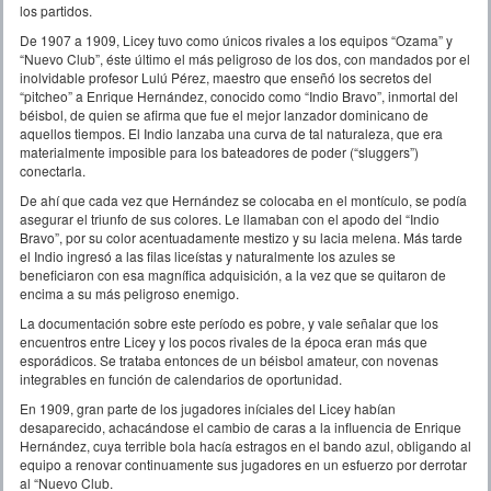
los partidos.
De 1907 a 1909, Licey tuvo como únicos rivales a los equipos “Ozama” y
“Nuevo Club”, éste último el más peligroso de los dos, con mandados por el
inolvidable profesor Lulú Pérez, maestro que enseñó los secretos del
“pitcheo” a Enrique Hernández, conocido como “Indio Bravo”, inmortal del
béisbol, de quien se afirma que fue el mejor lanzador dominicano de
aquellos tiempos. El Indio lanzaba una curva de tal naturaleza, que era
materialmente imposible para los bateadores de poder (“sluggers”)
conectarla.
De ahí que cada vez que Hernández se colocaba en el montículo, se podía
asegurar el triunfo de sus colores. Le llamaban con el apodo del “Indio
Bravo”, por su color acentuadamente mestizo y su lacia melena. Más tarde
el Indio ingresó a las filas liceístas y naturalmente los azules se
beneficiaron con esa magnífica adquisición, a la vez que se quitaron de
encima a su más peligroso enemigo.
La documentación sobre este período es pobre, y vale señalar que los
encuentros entre Licey y los pocos rivales de la época eran más que
esporádicos. Se trataba entonces de un béisbol amateur, con novenas
integrables en función de calendarios de oportunidad.
En 1909, gran parte de los jugadores iníciales del Licey habían
desaparecido, achacándose el cambio de caras a la influencia de Enrique
Hernández, cuya terrible bola hacía estragos en el bando azul, obligando al
equipo a renovar continuamente sus jugadores en un esfuerzo por derrotar
al “Nuevo Club.