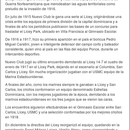
Guerra Norteamericana que merodeaban las aguas territoriales como
preludio de la invasión de 1916.
En julio de 1915 Nuevo Club le gana una serie al Licey, originándose una
crisis entre los equipos de primera división de la capital dominicana y a
finales de año los periódicos publicaron las bases de un concurso para
trasladar el Licey Park, ubicado en Villa Francisca al Gimnasio Escolar.
De 1916 a 1917, hizo su primera aparición en el país el boricua Pedro
Miguel Caratini, joven e inteligente defensor del campo corto y bateador
consistente, quien vino al país en las filas del equipo Ponce, durante un
intercambio deportivo.
Nuevo Club jugó su último encuentro derrotando al Licey 14-7 el cuatro de
enero de 1917 en el Licey Park, dejando en el escenario al Columbia, San
Carlos y Licey. Sin mucha organización jugaban con el USMC equipo de la
Marina Estadounidense.
A finales del año, como los marines siempre le ganaban a Licey y San
Carlos, los criollos conformaron un equipo denominado Estrellas
Dominicana, con los mejores jugadores de la época, derrotando a los
marinos estadounidenses en los tres juegos que se vieron las caras.
Los encuentros siguieron efectuándose en el Gimnasio Escolar entre San
Carlos, Licey, USMC y una selección conformadas por los mejores criollos
en 1918.
En diciembre la directiva del Licey reorganizó el equipo, quedando en la
presidencia Ángel Miéses Lajara, Virgilio Abreu, como vicepresidente y