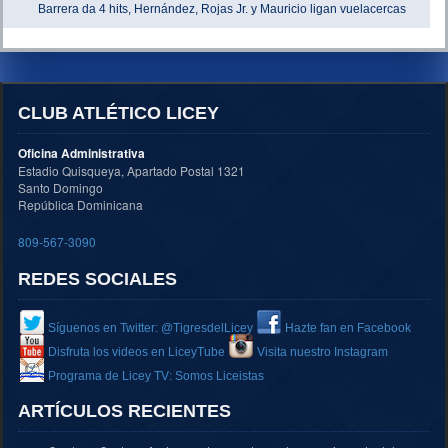
Barrera da 4 hits, Hernández, Rojas Jr. y Mauricio ligan vuelacercas
CLUB ATLÉTICO LICEY
Oficina Administrativa
Estadio Quisqueya, Apartado Postal 1321
Santo Domingo
República Dominicana
809-567-3090
REDES SOCIALES
Síguenos en Twitter: @TigresdelLicey
Hazte fan en Facebook
Disfruta los videos en LiceyTube
Visita nuestro Instagram
Programa de Licey TV: Somos Liceistas
ARTÍCULOS RECIENTES