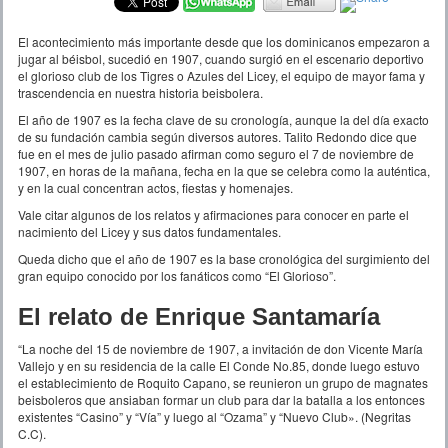
El acontecimiento más importante desde que los dominicanos empezaron a
jugar al béisbol, sucedió en 1907, cuando surgió en el escenario deportivo
el glorioso club de los Tigres o Azules del Licey, el equipo de mayor fama y
trascendencia en nuestra historia beisbolera.
El año de 1907 es la fecha clave de su cronología, aunque la del día exacto
de su fundación cambia según diversos autores. Talito Redondo dice que
fue en el mes de julio pasado afirman como seguro el 7 de noviembre de
1907, en horas de la mañana, fecha en la que se celebra como la auténtica,
y en la cual concentran actos, fiestas y homenajes.
Vale citar algunos de los relatos y afirmaciones para conocer en parte el
nacimiento del Licey y sus datos fundamentales.
Queda dicho que el año de 1907 es la base cronológica del surgimiento del
gran equipo conocido por los fanáticos como “El Glorioso”.
El relato de Enrique Santamaría
“La noche del 15 de noviembre de 1907, a invitación de don Vicente María
Vallejo y en su residencia de la calle El Conde No.85, donde luego estuvo
el establecimiento de Roquito Capano, se reunieron un grupo de magnates
beisboleros que ansiaban formar un club para dar la batalla a los entonces
existentes “Casino” y “Vía” y luego al “Ozama” y “Nuevo Club». (Negritas
C.C).