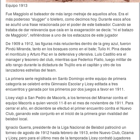
Equipo 1913
Fue Maggiolo el bateador de más largo metraje de aquellos años. Era el
más poderoso “slugger” o toletero, como decimos hoy. Durante esos años
se acuñó una frase relacionada por el poder de este bateador. Cuando se
trataba de dar relevancia que caía en la exageración se decía: “ni el batazo
de Maggiolo”, refiriéndose a uno de los estacazos de este jugador
De 1909 a 1912, las figuras más relucientes dentro de la grey azul, fueron
Pindú Miranda, tanto en los bosques como en el bate; Tulio H. Pina desde
el montículo y Arturo Paz en la defensiva y ofensiva. Luis Castillo era el
manager y tesorero del club, mientras que Federico Fiallo, luego militar de
alto rango durante la dictadura de Trujillo era el capitán y otro de los
lanzadores estrellas del team.
La primera serie registrada en Santo Domingo entre equipo de primera
categoría se celebró entra Gimnasio Escolar y Licey editada a tres
encuentros y ganada por los primeros por dos juegos a favor en 1911.
Licey viajó a San Pedro de Macorís, a los terrenos del Miramar contra el
equipo Macorís a quien venció 11-8 en el mes de noviembre de 1911. Para
cerrar el año, en diciembre se efectuó el primer encuentro contra el Nuevo
Club, ganando este conjunto en el inició de la primera gran rivalidad del
beisbol local.
Ignacio Guerra, presidente de la Liga Nacional de Beisbol patrocinó un
torneo de agosto de 1912 hasta febrero de 1913, entre Nuevo Club, Ozama
y Licey, pero para el último mes de la temporada Licey contrató jugadores