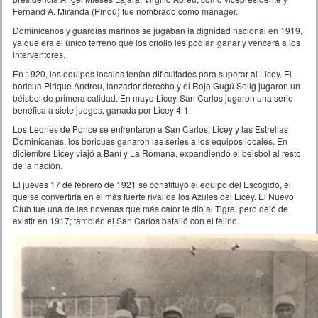
Fernand A. Miranda (Pindú) fue nombrado como manager.
Dominicanos y guardias marinos se jugaban la dignidad nacional en 1919,
ya que era el único terreno que los criollo les podían ganar y vencerá a los
interventores.
En 1920, los equipos locales tenían dificultades para superar al Licey. El
boricua Pirique Andreu, lanzador derecho y el Rojo Gugú Selig jugaron un
béisbol de primera calidad. En mayo Licey-San Carlos jugaron una serie
benéfica a siete juegos, ganada por Licey 4-1.
Los Leones de Ponce se enfrentaron a San Carlos, Licey y las Estrellas
Dominicanas, los boricuas ganaron las series a los equipos locales. En
diciembre Licey viajó a Baní y La Romana, expandiendo el beisbol al resto
de la nación.
El jueves 17 de febrero de 1921 se constituyó el equipo del Escogido, el
que se convertiría en el más fuerte rival de los Azules del Licey. El Nuevo
Club fue una de las novenas que más calor le dio al Tigre, pero dejó de
existir en 1917; también el San Carlos batalló con el felino.