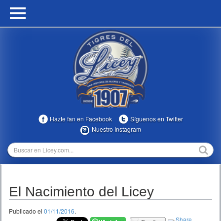
HOME
CALENDARIO
HISTORIA
ESTADÍSTICAS
COMUNIDAD
Hazte fan en Facebook
Síguenos en Twitter
INFOMEDIA
Nuestro Instagram
MULTIMEDIA
DIRECTIVOS 2023-2025
El Nacimiento del Licey
TEMPORADAS
Publicado el
01/11/2016
.