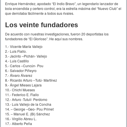
Enrique Hernández, apodado “El Indio Bravo”, un legendario lanzador de
bola encendida y certero control, era la estrella máxima del “Nuevo Club” el
que derrotaba fácilmente a todos sus rivales.
Los veinte fundadores
De acuerdo con nuestras investigaciones, fueron 20 deportistas los
fundadores de “El Glorioso”. He aquí sus nombres.
1.- Vicente María Vallejo
2.- Luis Fiallo.
3.- Jacinto –Pichán- Vallejo
4.- Luis Castillo
5.- Carlos –Cuncún- Pou
6.- Salvador Piñeyro
7.- Álvaro Álvarez
8.- Ricardo Arturo –Tutú- Martínez
9.- Ángel Mieses Lajara
10.- Chichí Mueses
11.- Federico E. Fiallo
12.- Arturo -Tutulí- Perdomo
13.- Luis Vallejo de la Concha
14. – George –Geo- Pou Primet
15. – Manuel E. (Bi) Sánchez
16.- Virgilio Abreu L.
17.- Alberto Peña