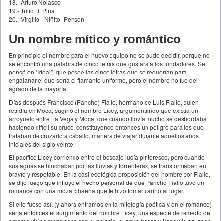
18.- Arturo Nolasco
19.- Tulio H. Pina
20.- Virgilio –Niñito- Penson
Un nombre mítico y romántico
En principio el nombre para el nuevo equipo no se pudo decidir, porque no
se encontró una palabra de cinco letras que gustara a los fundadores. Se
pensó en “Ideal”, que posee las cinco letras que se requerían para
engalanar el que sería el flamante uniforme, pero el nombre no fue del
agrado de la mayoría.
Días después Francisco (Pancho) Fiallo, hermano de Luis Fiallo, quien
residía en Moca, sugirió el nombre Licey, argumentando que existía un
arroyuelo entre La Vega y Moca, que cuando llovía mucho se desbordaba
haciendo difícil su cruce, constituyendo entonces un peligro para los que
trataban de cruzarlo a caballo, manera de viajar durante aquellos años
iniciales del siglo veinte.
El pacífico Licey corriendo entre el boscaje lucía pintoresco, pero cuando
sus aguas se hinchaban por las lluvias y torrenteras, se transformaban en
bravío y respetable. En la casi ecológica proposición del nombre por Fiallo,
se dijo luego que influyó el hecho personal de que Pancho Fiallo tuvo un
romance con una moza cibaeña que le hizo tomar cariño al lugar.
Si ello fuese así, (y ahora entramos en la mitología poética y en el romance)
sería entonces el surgimiento del nombre Licey, una especie de remedo de
amores viejos mezclados con el paisaje, el agua fresca y tranquila azuzada