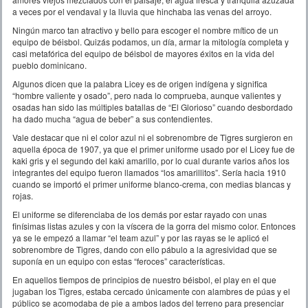
a veces por el vendaval y la lluvia que hinchaba las venas del arroyo.
Ningún marco tan atractivo y bello para escoger el nombre mítico de un
equipo de béisbol. Quizás podamos, un día, armar la mitología completa y
casi metafórica del equipo de béisbol de mayores éxitos en la vida del
pueblo dominicano.
Algunos dicen que la palabra Licey es de origen indígena y significa
“hombre valiente y osado”, pero nada lo comprueba, aunque valientes y
osadas han sido las múltiples batallas de “El Glorioso” cuando desbordado
ha dado mucha “agua de beber” a sus contendientes.
Vale destacar que ni el color azul ni el sobrenombre de Tigres surgieron en
aquella época de 1907, ya que el primer uniforme usado por el Licey fue de
kaki gris y el segundo del kaki amarillo, por lo cual durante varios años los
integrantes del equipo fueron llamados “los amarillitos”. Sería hacia 1910
cuando se importó el primer uniforme blanco-crema, con medias blancas y
rojas.
El uniforme se diferenciaba de los demás por estar rayado con unas
finísimas listas azules y con la víscera de la gorra del mismo color. Entonces
ya se le empezó a llamar “el team azul” y por las rayas se le aplicó el
sobrenombre de Tigres, dando con ello pábulo a la agresividad que se
suponía en un equipo con estas “feroces” características.
En aquellos tiempos de principios de nuestro béisbol, el play en el que
jugaban los Tigres, estaba cercado únicamente con alambres de púas y el
público se acomodaba de pie a ambos lados del terreno para presenciar