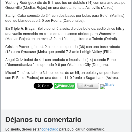
Yophery Rodríguez dio de 5-1, que fue un doblete (14) con una anotada por
Greenville (Medias Rojas) en una derrota frente a Asheville (Astros).
Starlyn Caba conectó de 2-1 con dos bases por bolas para Beloit (Marlins)
que fue blanqueado 2-0 por Peoria (Cardenales).
En Triple A,
Brayan Bello ponchó a seis, dio dos boletos, cedió cinco hits y
una vuelta merecida en cinco entradas como abridor para Worcester
(Medias Rojas) en un revés 3-2 en 10 innings frente a Toledo (Detroit).
Cristian Pache ligó de 4-2 con una empujada (36) con una base robada
(13) para Syracuse (Mets) que perdió 7-3 ante Lehigh Valley (Filis).
Ángel Ortiz bateó de 4-1 con anotada e impulsada (14) cuando Reno
(Diamondbacks) fue superado 9-8 por Oklahoma City (Dodgers).
Misael Tamárez laboró 3.1 episodios de un hit, un boleto y un ponchado
con El Paso (Padres) en una derrota 11-0 frente a Sugar Land (Astros).
Déjanos tu comentario
Lo siento, debes estar
conectado
para publicar un comentario.