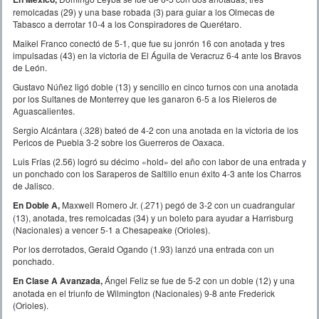
remolcadas (29) y una base robada (3) para guiar a los Olmecas de
Tabasco a derrotar 10-4 a los Conspiradores de Querétaro.
Maikel Franco conectó de 5-1, que fue su jonrón 16 con anotada y tres
impulsadas (43) en la victoria de El Águila de Veracruz 6-4 ante los Bravos
de León.
Gustavo Núñez ligó doble (13) y sencillo en cinco turnos con una anotada
por los Sultanes de Monterrey que les ganaron 6-5 a los Rieleros de
Aguascalientes.
Sergio Alcántara (.328) bateó de 4-2 con una anotada en la victoria de los
Pericos de Puebla 3-2 sobre los Guerreros de Oaxaca.
Luis Frías (2.56) logró su décimo «hold» del año con labor de una entrada y
un ponchado con los Saraperos de Saltillo enun éxito 4-3 ante los Charros
de Jalisco.
En Doble A,
Maxwell Romero Jr. (.271) pegó de 3-2 con un cuadrangular
(13), anotada, tres remolcadas (34) y un boleto para ayudar a Harrisburg
(Nacionales) a vencer 5-1 a Chesapeake (Orioles).
Por los derrotados, Gerald Ogando (1.93) lanzó una entrada con un
ponchado.
En Clase A Avanzada,
Ángel Feliz se fue de 5-2 con un doble (12) y una
anotada en el triunfo de Wilmington (Nacionales) 9-8 ante Frederick
(Orioles).