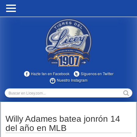
HOME
CALENDARIO
HISTORIA
ESTADÍSTICAS
COMUNIDAD
Hazte fan en Facebook
Síguenos en Twitter
INFOMEDIA
Nuestro Instagram
MULTIMEDIA
DIRECTIVOS 2023-2025
Willy Adames batea jonrón 14
TEMPORADAS
del año en MLB