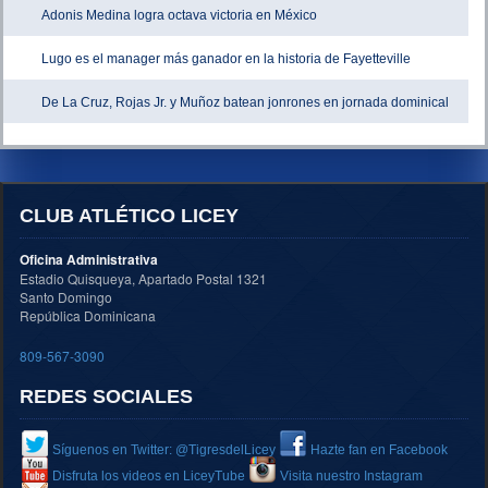
Adonis Medina logra octava victoria en México
Lugo es el manager más ganador en la historia de Fayetteville
De La Cruz, Rojas Jr. y Muñoz batean jonrones en jornada dominical
CLUB ATLÉTICO LICEY
Oficina Administrativa
Estadio Quisqueya, Apartado Postal 1321
Santo Domingo
República Dominicana
809-567-3090
REDES SOCIALES
Síguenos en Twitter: @TigresdelLicey
Hazte fan en Facebook
Disfruta los videos en LiceyTube
Visita nuestro Instagram