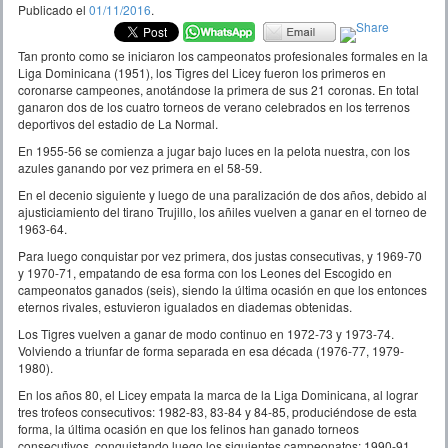
Publicado el
01/11/2016
.
Tan pronto como se iniciaron los campeonatos profesionales formales en la
Liga Dominicana (1951), los Tigres del Licey fueron los primeros en
coronarse campeones, anotándose la primera de sus 21 coronas. En total
ganaron dos de los cuatro torneos de verano celebrados en los terrenos
deportivos del estadio de La Normal.
En 1955-56 se comienza a jugar bajo luces en la pelota nuestra, con los
azules ganando por vez primera en el 58-59.
En el decenio siguiente y luego de una paralización de dos años, debido al
ajusticiamiento del tirano Trujillo, los añiles vuelven a ganar en el torneo de
1963-64.
Para luego conquistar por vez primera, dos justas consecutivas, y 1969-70
y 1970-71, empatando de esa forma con los Leones del Escogido en
campeonatos ganados (seis), siendo la última ocasión en que los entonces
eternos rivales, estuvieron igualados en diademas obtenidas.
Los Tigres vuelven a ganar de modo continuo en 1972-73 y 1973-74.
Volviendo a triunfar de forma separada en esa década (1976-77, 1979-
1980).
En los años 80, el Licey empata la marca de la Liga Dominicana, al lograr
tres trofeos consecutivos: 1982-83, 83-84 y 84-85, produciéndose de esta
forma, la última ocasión en que los felinos han ganado torneos
consecutivos, conquistando luego los siguientes campeonatos: 1990-91,