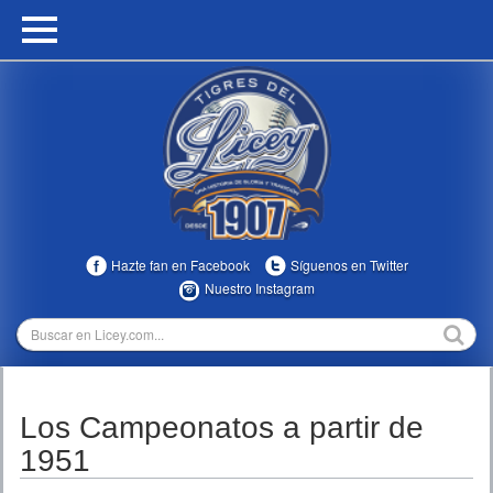
HOME
CALENDARIO
HISTORIA
ESTADÍSTICAS
COMUNIDAD
Hazte fan en Facebook
Síguenos en Twitter
INFOMEDIA
Nuestro Instagram
MULTIMEDIA
DIRECTIVOS 2023-2025
Los Campeonatos a partir de
TEMPORADAS
1951