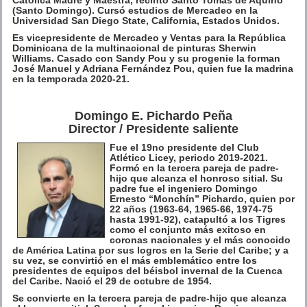
(Santo Domingo). Cursó estudios de Mercadeo en la
Universidad San Diego State, California, Estados Unidos.
Es vicepresidente de Mercadeo y Ventas para la República
Dominicana de la multinacional de pinturas Sherwin
Williams. Casado con Sandy Pou y su progenie la forman
José Manuel y Adriana Fernández Pou, quien fue la madrina
en la temporada 2020-21.
Domingo E. Pichardo Peña
Director / Presidente saliente
Fue el 19no presidente del Club
Atlético Licey, periodo 2019-2021.
Formó en la tercera pareja de padre-
hijo que alcanza el honroso sitial. Su
padre fue el ingeniero Domingo
Ernesto “Monchín” Pichardo, quien por
22 años (1963-64, 1965-66, 1974-75
hasta 1991-92), catapultó a los Tigres
como el conjunto más exitoso en
coronas nacionales y el más conocido
de América Latina por sus logros en la Serie del Caribe; y a
su vez, se convirtió en el más emblemático entre los
presidentes de equipos del béisbol invernal de la Cuenca
del Caribe. Nació el 29 de octubre de 1954.
Se convierte en la tercera pareja de padre-hijo que alcanza