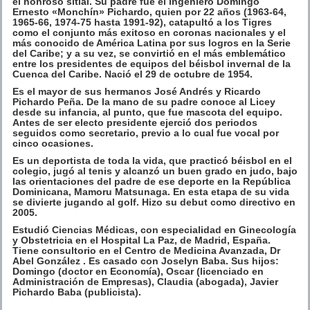
el honroso sitial. Su padre fue el ingeniero Domingo
Ernesto «Monchín» Pichardo, quien por 22 años (1963-64,
1965-66, 1974-75 hasta 1991-92), catapultó a los Tigres
como el conjunto más exitoso en coronas nacionales y el
más conocido de América Latina por sus logros en la Serie
del Caribe; y a su vez, se convirtió en el más emblemático
entre los presidentes de equipos del béisbol invernal de la
Cuenca del Caribe. Nació el 29 de octubre de 1954.
Es el mayor de sus hermanos José Andrés y Ricardo
Pichardo Peña. De la mano de su padre conoce al Licey
desde su infancia, al punto, que fue mascota del equipo.
Antes de ser electo presidente ejerció dos periodos
seguidos como secretario, previo a lo cual fue vocal por
cinco ocasiones.
Es un deportista de toda la vida, que practicó béisbol en el
colegio, jugó al tenis y alcanzó un buen grado en judo, bajo
las orientaciones del padre de ese deporte en la República
Dominicana, Mamoru Matsunaga. En esta etapa de su vida
se divierte jugando al golf. Hizo su debut como directivo en
2005.
Estudió Ciencias Médicas, con especialidad en Ginecología
y Obstetricia en el Hospital La Paz, de Madrid, España.
Tiene consultorio en el Centro de Medicina Avanzada, Dr
Abel González . Es casado con Joselyn Baba. Sus hijos:
Domingo (doctor en Economía), Oscar (licenciado en
Administración de Empresas), Claudia (abogada), Javier
Pichardo Baba (publicista).