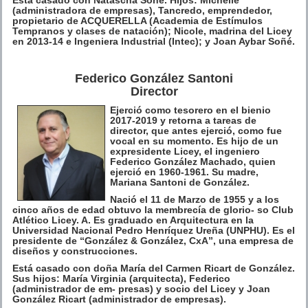
(administradora de empresas), Tancredo, emprendedor,
propietario de ACQUERELLA (Academia de Estímulos
Tempranos y clases de natación); Nicole, madrina del Licey
en 2013-14 e Ingeniera Industrial (Intec); y Joan Aybar Soñé.
Federico González Santoni
Director
Ejerció como tesorero en el bienio
2017-2019 y retorna a tareas de
director, que antes ejerció, como fue
vocal en su momento. Es hijo de un
expresidente Licey, el ingeniero
Federico González Machado, quien
ejerció en 1960-1961. Su madre,
Mariana Santoni de González.
Nació el 11 de Marzo de 1955 y a los
cinco años de edad obtuvo la membrecía de glorio- so Club
Atlético Licey. A. Es graduado en Arquitectura en la
Universidad Nacional Pedro Henríquez Ureña (UNPHU). Es el
presidente de “González & González, CxA”, una empresa de
diseños y construcciones.
Está casado con doña María del Carmen Ricart de González.
Sus hijos: María Virginia (arquitecta), Federico
(administrador de em- presas) y socio del Licey y Joan
González Ricart (administrador de empresas).