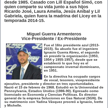
desde 1985. Casado con Lill Español Simó, con
quien comparte su vida junto a sus hijos
Ricardo José, Laura Amelia, Jesús Aníbal y Lil
Gabriela, quien fuera la madrina del Licey en la
temporada 2014-15.
Miguel Guerra Armenteros
Vice-Presidente / Ex-Presidente
Fue el 16to presidente azul (2013-
2015). Su abuelo fue el ingeniero
Ignacio Guerra Abreu, el segundo
en presidir la organización (1953,
1954 y 1955-1957), desde que se
estableció lo que hoy es el
campeonato invernal dominicano,
en 1951.
En la directiva ha ocupado cargos
de vocal, tesorero, vicepresidente
ejecutivo, presidente y director en tres oportunidades.
Nació el 15 de febrero de 1968. Estudió en la Universidad de
Pennsylvania, Estados Unidos (1986-90). Egresado como
licenciado en Economía y Ciencias Políticas. Es director
general de la empresa Soluciones en Gas Natural (SGN). De
su matrimonio con Yadina Vásquez procreó a Ignacio, Ivette
y Michelle.