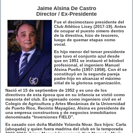
Jaime Alsina De Castro
Director / Ex-Presidente
Fue el decimoctavo presidente del
Club Atlético Licey (2017-19). Antes
de ocupar el puesto cimero dentro
de la directiva, hizo de tesorero,
luego de quemar etapas como
vocal.
Es hijo menor del tercer presidente
que tuvo el conjunto azul desde
que en 1951 se instauró el béisbol
profesional, el ingeniero Manuel
Alsina Puello (1957-1958). Con él se
constituyó en la segunda pareja
padre-hijo en alcanzar el máximo
sitial de la gloriosa organización.
Nació el 15 de septiembre de 1952 y es uno de los
directivos de esta época que en su infancia se vistió como
mascota del club. Es egresado como ingeniero civil en el
Colegio de Agricultura y Artes Mecánicas de la Universidad
de Puerto Rico, Recinto Mayagüez. Alsina es presidente de
una empresa constructora y de negocios inmobiliarios
denominada “Inversiones FIELD”.
Es casado con doña Matilde Yolanda Nivar. Sus hijos: Carla
(abogada) y quien fuera madrina del club en la temporada