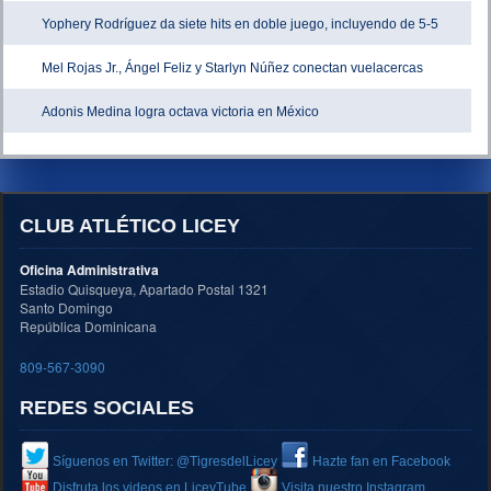
Yophery Rodríguez da siete hits en doble juego, incluyendo de 5-5
Mel Rojas Jr., Ángel Feliz y Starlyn Núñez conectan vuelacercas
Adonis Medina logra octava victoria en México
CLUB ATLÉTICO LICEY
Oficina Administrativa
Estadio Quisqueya, Apartado Postal 1321
Santo Domingo
República Dominicana
809-567-3090
REDES SOCIALES
Síguenos en Twitter: @TigresdelLicey
Hazte fan en Facebook
Disfruta los videos en LiceyTube
Visita nuestro Instagram