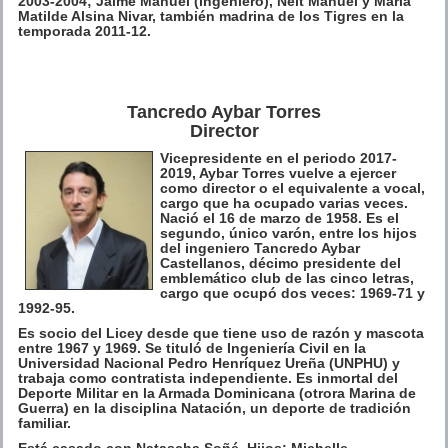
2003-2004; Jaime Manuel (ingeniero), Neit Manuel y María
Matilde Alsina Nivar, también madrina de los Tigres en la
temporada 2011-12.
Tancredo Aybar Torres
Director
Vicepresidente en el periodo 2017-
2019, Aybar Torres vuelve a ejercer
como director o el equivalente a vocal,
cargo que ha ocupado varias veces.
Nació el 16 de marzo de 1958. Es el
segundo, único varón, entre los hijos
del ingeniero Tancredo Aybar
Castellanos, décimo presidente del
emblemático club de las cinco letras,
cargo que ocupó dos veces: 1969-71 y
1992-95.
Es socio del Licey desde que tiene uso de razón y mascota
entre 1967 y 1969. Se tituló de Ingeniería Civil en la
Universidad Nacional Pedro Henríquez Ureña (UNPHU) y
trabaja como contratista independiente. Es inmortal del
Deporte Militar en la Armada Dominicana (otrora Marina de
Guerra) en la disciplina Natación, un deporte de tradición
familiar.
Está casado con Natascha Soñé. Hijos: Michelle