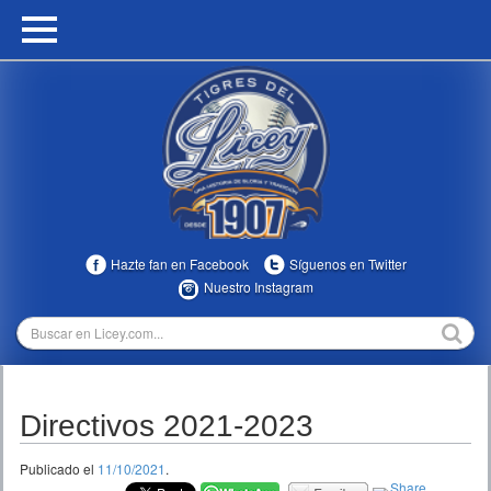
HOME
CALENDARIO
HISTORIA
ESTADÍSTICAS
COMUNIDAD
Hazte fan en Facebook
Síguenos en Twitter
INFOMEDIA
Nuestro Instagram
MULTIMEDIA
DIRECTIVOS 2023-2025
Directivos 2021-2023
TEMPORADAS
Publicado el
11/10/2021
.