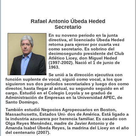
Rafael Antonio Úbeda Heded
Secretario
En su noveno periodo en la junta
directiva, el licenciado Úbeda Heded
retorna para ejercer por cuarta vez
como secretario. Es sobrino del
decimosegundo presidente del Club
Atlético Licey, don Miguel Heded
(1997-2002). Nació el 1 de junio de
1963.
Se unió a la dirección ejecutiva con
función suplente de vocal, siguió como vocal, a los que
siguieron sus dos períodos secretariales y luego dos como
director, hasta llegar al actual, su segundo seguido en el
cargo. Estudió en el Colegio Loyola y se graduó de
Administración de Empresas en la Universidad APEC, de
Santo Domingo.
También estudió Negocios Agropecuarios en Boston,
Massachusetts, Estados Uni- dos de América. Está ligado a
la industria azucarera por herencia familiar. Es casado con
Olga Reyes Menéndez, madre de Javier Antonio y de
Amanda Isabel Úbeda Reyes, la madrina del Licey en el año
del centenario (2007).