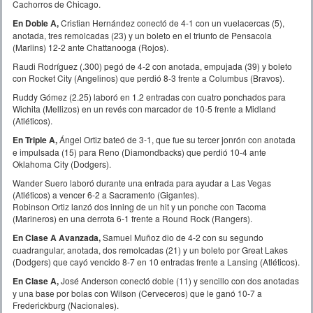
Cachorros de Chicago.
En Doble A,
Cristian Hernández conectó de 4-1 con un vuelacercas (5),
anotada, tres remolcadas (23) y un boleto en el triunfo de Pensacola
(Marlins) 12-2 ante Chattanooga (Rojos).
Raudi Rodríguez (.300) pegó de 4-2 con anotada, empujada (39) y boleto
con Rocket City (Angelinos) que perdió 8-3 frente a Columbus (Bravos).
Ruddy Gómez (2.25) laboró en 1.2 entradas con cuatro ponchados para
Wichita (Mellizos) en un revés con marcador de 10-5 frente a Midland
(Atléticos).
En Triple A,
Ángel Ortiz bateó de 3-1, que fue su tercer jonrón con anotada
e impulsada (15) para Reno (Diamondbacks) que perdió 10-4 ante
Oklahoma City (Dodgers).
Wander Suero laboró durante una entrada para ayudar a Las Vegas
(Atléticos) a vencer 6-2 a Sacramento (Gigantes).
Robinson Ortiz lanzó dos inning de un hit y un ponche con Tacoma
(Marineros) en una derrota 6-1 frente a Round Rock (Rangers).
En Clase A Avanzada,
Samuel Muñoz dio de 4-2 con su segundo
cuadrangular, anotada, dos remolcadas (21) y un boleto por Great Lakes
(Dodgers) que cayó vencido 8-7 en 10 entradas frente a Lansing (Atléticos).
En Clase A,
José Anderson conectó doble (11) y sencillo con dos anotadas
y una base por bolas con Wilson (Cerveceros) que le ganó 10-7 a
Frederickburg (Nacionales).