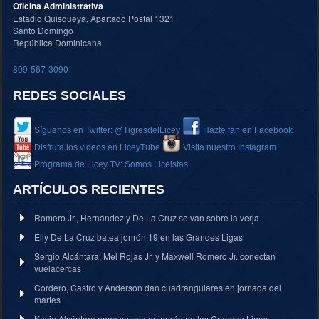
Oficina Administrativa
Estadio Quisqueya, Apartado Postal 1321
Santo Domingo
República Dominicana
809-567-3090
REDES SOCIALES
Síguenos en Twitter: @TigresdelLicey
Hazte fan en Facebook
Disfruta los videos en LiceyTube
Visita nuestro Instagram
Programa de Licey TV: Somos Liceistas
ARTÍCULOS RECIENTES
Romero Jr., Hernández y De La Cruz se van sobre la verja
Elly De La Cruz batea jonrón 19 en las Grandes Ligas
Sergio Alcántara, Mel Rojas Jr. y Maxwell Romero Jr. conectan
vuelacercas
Cordero, Castro y Anderson dan cuadrangulares en jornada del
martes
Kevin Alcántara pega su primer jonrón en las Grandes Ligas