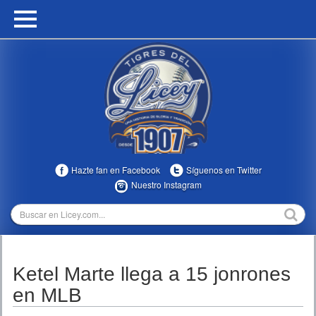
HOME
CALENDARIO
HISTORIA
ESTADÍSTICAS
COMUNIDAD
Hazte fan en Facebook
Síguenos en Twitter
INFOMEDIA
Nuestro Instagram
MULTIMEDIA
DIRECTIVOS 2023-2025
Ketel Marte llega a 15 jonrones
TEMPORADAS
en MLB