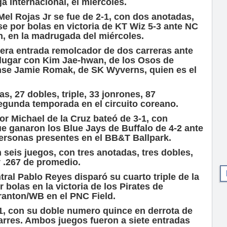
ga Internacional, el miércoles.
 Mel Rojas Jr se fue de 2-1, con dos anotadas,
e por bolas en victoria de KT Wiz 5-3 ante NC
n, en la madrugada del miércoles.
mera entrada remolcador de dos carreras ante
 lugar con Kim Jae-hwan, de los Osos de
se Jamie Romak, de SK Wyverns, quien es el
s, 27 dobles, triple, 33 jonrones, 87
gunda temporada en el circuito coreano.
tor Michael de la Cruz bateó de 3-1, con
ue ganaron los Blue Jays de Buffalo de 4-2 ante
personas presentes en el BB&T Ballpark.
 seis juegos, con tres anotadas, tres dobles,
y .267 de promedio.
tral Pablo Reyes disparó su cuarto triple de la
bolas en la victoria de los Pirates de
ranton/WB en el PNC Field.
1, con su doble numero quince en derrota de
arres. Ambos juegos fueron a siete entradas