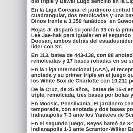
dio triple y Dawel Lugo sencillo en la Li
En la Liga Coreana, el jardinero central
cuadrangular, dos remolcadas y una bas
Dinos frente a 3,359 fanáticos en Suwo
Rojas Jr disparó su jonrón 33 en la pri
Lee Jae-hak para igualar en el segundo
Doosan, ambos detrás del estadouniden
líder con 37.
En 113, batea de 443-138, con 88 anotada
remolcadas y 17 bases robadas en su se
En la Liga Internacional (AAA), el recep
anotada y su primer triple en el juego q
los White Sox de Charlotte con 10,211 
De la Cruz, de 25 años, batea de 15-4 en
triple, remolcada, tres bases por bolas 
En Moosic, Pensilvania,-El jardinero cen
temporada, con anotada y dos bases por 
Indianapolis 7-3 ante los Yankees de Sc
En el segundo juego, Reyes bateó de 3-
Indianapolis 1-3 ante Scranton-Wilker B