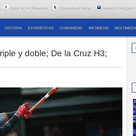
Hazte fan en Facebook
Síguenos en Twitter
Nuestro Instagram
HISTORIA
ESTADÍSTICAS
COMUNIDAD
INFOMEDIA
MULTIMEDI
riple y doble; De la Cruz H3;