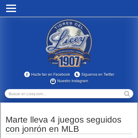
HOME
CALENDARIO
HISTORIA
ESTADÍSTICAS
COMUNIDAD
Hazte fan en Facebook
Síguenos en Twitter
INFOMEDIA
Nuestro Instagram
MULTIMEDIA
DIRECTIVOS 2023-2025
Marte lleva 4 juegos seguidos
TEMPORADAS
con jonrón en MLB