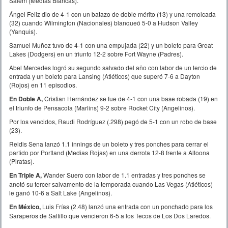
Salem (Medias Blancas).
Ángel Feliz dio de 4-1 con un batazo de doble mérito (13) y una remolcada
(32) cuando Wilmington (Nacionales) blanqueó 5-0 a Hudson Valley
(Yanquis).
Samuel Muñoz tuvo de 4-1 con una empujada (22) y un boleto para Great
Lakes (Dodgers) en un triunfo 12-2 sobre Fort Wayne (Padres).
Abel Mercedes logró su segundo salvado del año con labor de un tercio de
entrada y un boleto para Lansing (Atléticos) que superó 7-6 a Dayton
(Rojos) en 11 episodios.
En Doble A,
Cristian Hernández se fue de 4-1 con una base robada (19) en
el triunfo de Pensacola (Marlins) 9-2 sobre Rocket City (Angelinos).
Por los vencidos, Raudi Rodríguez (.298) pegó de 5-1 con un robo de base
(23).
Reidis Sena lanzó 1.1 innings de un boleto y tres ponches para cerrar el
partido por Portland (Medias Rojas) en una derrota 12-8 frente a Altoona
(Piratas).
En Triple A,
Wander Suero con labor de 1.1 entradas y tres ponches se
anotó su tercer salvamento de la temporada cuando Las Vegas (Atléticos)
le ganó 10-6 a Salt Lake (Angelinos).
En México,
Luis Frías (2.48) lanzó una entrada con un ponchado para los
Saraperos de Saltillo que vencieron 6-5 a los Tecos de Los Dos Laredos.