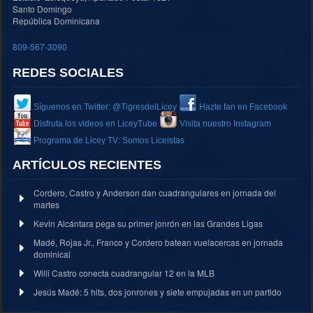
Santo Domingo
República Dominicana
809-567-3090
REDES SOCIALES
Síguenos en Twitter: @TigresdelLicey
Hazte fan en Facebook
Disfruta los videos en LiceyTube
Visita nuestro Instagram
Programa de Licey TV: Somos Liceistas
ARTÍCULOS RECIENTES
Cordero, Castro y Anderson dan cuadrangulares en jornada del
martes
Kevin Alcántara pega su primer jonrón en las Grandes Ligas
Madé, Rojas Jr., Franco y Cordero batean vuelacercas en jornada
dominical
Willi Castro conecta cuadrangular 12 en la MLB
Jesús Madé: 5 hits, dos jonrones y siete empujadas en un partido