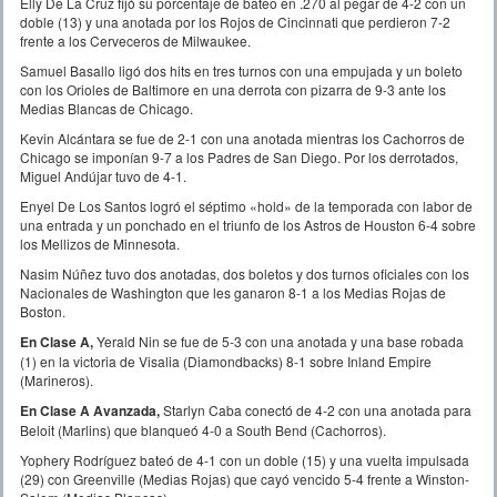
Elly De La Cruz fijó su porcentaje de bateo en .270 al pegar de 4-2 con un
doble (13) y una anotada por los Rojos de Cincinnati que perdieron 7-2
frente a los Cerveceros de Milwaukee.
Samuel Basallo ligó dos hits en tres turnos con una empujada y un boleto
con los Orioles de Baltimore en una derrota con pizarra de 9-3 ante los
Medias Blancas de Chicago.
Kevin Alcántara se fue de 2-1 con una anotada mientras los Cachorros de
Chicago se imponían 9-7 a los Padres de San Diego. Por los derrotados,
Miguel Andújar tuvo de 4-1.
Enyel De Los Santos logró el séptimo «hold» de la temporada con labor de
una entrada y un ponchado en el triunfo de los Astros de Houston 6-4 sobre
los Mellizos de Minnesota.
Nasim Núñez tuvo dos anotadas, dos boletos y dos turnos oficiales con los
Nacionales de Washington que les ganaron 8-1 a los Medias Rojas de
Boston.
En Clase A,
Yerald Nin se fue de 5-3 con una anotada y una base robada
(1) en la victoria de Visalia (Diamondbacks) 8-1 sobre Inland Empire
(Marineros).
En Clase A Avanzada,
Starlyn Caba conectó de 4-2 con una anotada para
Beloit (Marlins) que blanqueó 4-0 a South Bend (Cachorros).
Yophery Rodríguez bateó de 4-1 con un doble (15) y una vuelta impulsada
(29) con Greenville (Medias Rojas) que cayó vencido 5-4 frente a Winston-