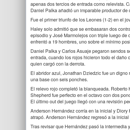
apenas dos tercios de entrada como relevista. 
Daniel Palka añadió un imparable productor de 
Fue el primer triunfo de los Leones (1-2) en el jo
Haley solo admitió que se embasaran dos contra
episodio y José Marmolejos con triple luego de d
enfrentó a 19 hombres, uno sobre el mínimo posi
Daniel Palka y Carlos Asuaje pegaron sendos se
entrada, cuando los rojos hicieron todo el daño 
quien cargó con la derrota.
El abridor azul, Jonathan Dziedzic fue un digno r
una base con seis ponches.
El relevo rojo completó la blanqueada. Roberto 
Shepherd fue perfecto en el octavo con dos ponch
El último out del juego llegó con una revisión pe
Anderson Hernández corría en la inicial y Diory
atrapó. Anderson Hernández regresó a la inicial s
Tras revisar que Hernández pasó la intermedia y 