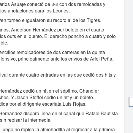
Carlos Asuaje conectó de 3-2 con dos remolcadas y
dos anotaciones para los Leones.
ven torneo e igualaron su record al de los Tigres.
rios, Anderson Hernández por boleto en el cuarto
os outs en el quinto. El derecho ponchó a cuatro y solo
ble.
ncillos remolcadores de dos carreras en la quinta
ofensivo, principalmente ante los envíos de Ariel Peña,
ival durante cuatro entradas en las que cedió dos hits y
Hernández cedió un hit en el séptimo, Chandler
es. Y Jason Stoffel cedió un hit y un boleto.
dida por el dirigente escarlata Luis Rojas.
 Hernández disparó línea en el canal que Rafael Bautista
in repisar la intermedia.
luego no repisó la almohadilla al regresar a la primera