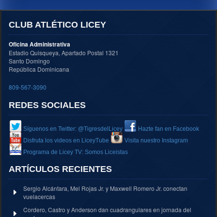
CLUB ATLÉTICO LICEY
Oficina Administrativa
Estadio Quisqueya, Apartado Postal 1321
Santo Domingo
República Dominicana
809-567-3090
REDES SOCIALES
Síguenos en Twitter: @TigresdelLicey
Hazte fan en Facebook
Disfruta los videos en LiceyTube
Visita nuestro Instagram
Programa de Licey TV: Somos Liceistas
ARTÍCULOS RECIENTES
Sergio Alcántara, Mel Rojas Jr. y Maxwell Romero Jr. conectan
vuelacercas
Cordero, Castro y Anderson dan cuadrangulares en jornada del