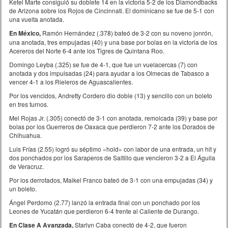
Ketel Marte consiguió su doblete 14 en la victoria 5-2 de los Diamondbacks
de Arizona sobre los Rojos de Cincinnati. El dominicano se fue de 5-1 con
una vuelta anotada.
En México,
Ramón Hernández (.378) bateó de 3-2 con su noveno jonrón,
una anotada, tres empujadas (40) y una base por bolas en la victoria de los
Acereros del Norte 6-4 ante los Tigres de Quintana Roo.
Domingo Leyba (.325) se fue de 4-1, que fue un vuelacercas (7) con
anotada y dos impulsadas (24) para ayudar a los Olmecas de Tabasco a
vencer 4-1 a los Rieleros de Aguascalientes.
Por los vencidos, Andretty Cordero dio doble (13) y sencillo con un boleto
en tres turnos.
Mel Rojas Jr. (.305) conectó de 3-1 con anotada, remolcada (39) y base por
bolas por los Guerreros de Oaxaca que perdieron 7-2 ante los Dorados de
Chihuahua.
Luis Frías (2.55) logró su séptimo «hold» con labor de una entrada, un hit y
dos ponchados por los Saraperos de Saltillo que vencieron 3-2 a El Águila
de Veracruz.
Por los derrotados, Maikel Franco bateó de 3-1 con una empujadas (34) y
un boleto.
Ángel Perdomo (2.77) lanzó la entrada final con un ponchado por los
Leones de Yucatán que perdieron 6-4 frente al Caliente de Durango.
En Clase A Avanzada,
Starlyn Caba conectó de 4-2, que fueron