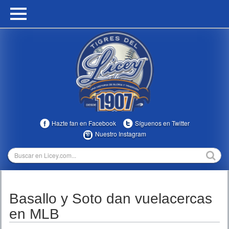
HOME
CALENDARIO
HISTORIA
ESTADÍSTICAS
COMUNIDAD
Hazte fan en Facebook
Síguenos en Twitter
INFOMEDIA
Nuestro Instagram
MULTIMEDIA
DIRECTIVOS 2023-2025
Basallo y Soto dan vuelacercas
TEMPORADAS
en MLB