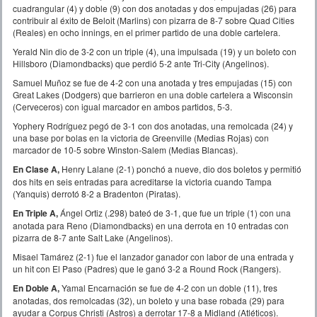
cuadrangular (4) y doble (9) con dos anotadas y dos empujadas (26) para
contribuir al éxito de Beloit (Marlins) con pizarra de 8-7 sobre Quad Cities
(Reales) en ocho innings, en el primer partido de una doble cartelera.
Yerald Nin dio de 3-2 con un triple (4), una impulsada (19) y un boleto con
Hillsboro (Diamondbacks) que perdió 5-2 ante Tri-City (Angelinos).
Samuel Muñoz se fue de 4-2 con una anotada y tres empujadas (15) con
Great Lakes (Dodgers) que barrieron en una doble cartelera a Wisconsin
(Cerveceros) con igual marcador en ambos partidos, 5-3.
Yophery Rodríguez pegó de 3-1 con dos anotadas, una remolcada (24) y
una base por bolas en la victoria de Greenville (Medias Rojas) con
marcador de 10-5 sobre Winston-Salem (Medias Blancas).
En Clase A,
Henry Lalane (2-1) ponchó a nueve, dio dos boletos y permitió
dos hits en seis entradas para acreditarse la victoria cuando Tampa
(Yanquis) derrotó 8-2 a Bradenton (Piratas).
En Triple A,
Ángel Ortiz (.298) bateó de 3-1, que fue un triple (1) con una
anotada para Reno (Diamondbacks) en una derrota en 10 entradas con
pizarra de 8-7 ante Salt Lake (Angelinos).
Misael Tamárez (2-1) fue el lanzador ganador con labor de una entrada y
un hit con El Paso (Padres) que le ganó 3-2 a Round Rock (Rangers).
En Doble A,
Yamal Encarnación se fue de 4-2 con un doble (11), tres
anotadas, dos remolcadas (32), un boleto y una base robada (29) para
ayudar a Corpus Christi (Astros) a derrotar 17-8 a Midland (Atléticos).