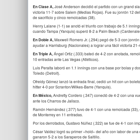
En Clase A,
José Anderson decidió el partido con un grand sl
victoria 11-7 sobre Salem (Medias Rojas). Fue su jonrón 12 del 
de sacrificio y cinco remolcadas (38).
Henry Lalane (1-1) se anotó el triunfo con trabajo de 5.1 innin
cuando Tampa (Yanquis) superó 8-2 a Palm Beach (Cardenale
En Doble A,
Maxwell Romero Jr. (.294) pegó de 5-3 con jonrón (
ayudar a Harrisburg (Nacionales) a lograr una fácil victoria 21
En Triple A,
Ángel Ortiz (.333) bateó de 4-2 con anotada, rem
10 entradas ante Las Vegas (Atléticos).
Luis Peralta laboró en 1.1 innings con una base por bolas y do
Toledo (Detroit).
Ofreidy Gómez lanzó la entrada final, cedió un hit con un bole
hitter 4-0 por Scranton/Wilkes-Barre (Yanquis).
En México,
Andretty Cordero (.347) conectó de 4-2 con una vu
ante los Charros de Jalisco.
Ramón Hernández (.377) tuvo de 4-1 con una remolcada (33), do
de Monterrey en 11 entradas.
Por los derrotados, Gustavo Núñez (.322) se fue de 4-1 con im
César Valdez logró su primer «hold» del año con labor de una
ganaron 5-2 a los Saraperos de Saltillo.