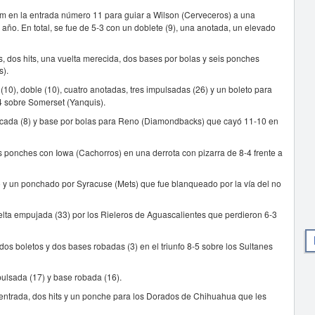
am en la entrada número 11 para guiar a Wilson (Cerveceros) a una
año. En total, se fue de 5-3 con un doblete (9), una anotada, un elevado
gs, dos hits, una vuelta merecida, dos bases por bolas y seis ponches
s).
10), doble (10), cuatro anotadas, tres impulsadas (26) y un boleto para
-4 sobre Somerset (Yanquis).
olcada (8) y base por bolas para Reno (Diamondbacks) que cayó 11-10 en
s ponches con Iowa (Cachorros) en una derrota con pizarra de 8-4 frente a
to y un ponchado por Syracuse (Mets) que fue blanqueado por la vía del no
elta empujada (33) por los Rieleros de Aguascalientes que perdieron 6-3
s boletos y dos bases robadas (3) en el triunfo 8-5 sobre los Sultanes
pulsada (17) y base robada (16).
 entrada, dos hits y un ponche para los Dorados de Chihuahua que les