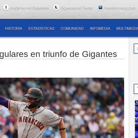
Hazte fan en Facebook
Síguenos en Twitter
Nuestro Instagram
HISTORIA
ESTADÍSTICAS
COMUNIDAD
INFOMEDIA
MULTIMEDI
lares en triunfo de Gigantes