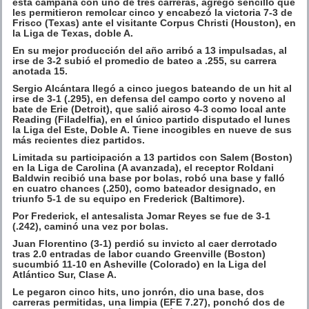
esta campaña con uno de tres carreras, agregó sencillo que
les permitieron remolcar cinco y encabezó la victoria 7-3 de
Frisco (Texas) ante el visitante Corpus Christi (Houston), en
la Liga de Texas, doble A.
En su mejor producción del año arribó a 13 impulsadas, al
irse de 3-2 subió el promedio de bateo a .255, su carrera
anotada 15.
Sergio Alcántara llegó a cinco juegos bateando de un hit al
irse de 3-1 (.295), en defensa del campo corto y noveno al
bate de Erie (Detroit), que salió airoso 4-3 como local ante
Reading (Filadelfia), en el único partido disputado el lunes
la Liga del Este, Doble A. Tiene incogibles en nueve de sus
más recientes diez partidos.
Limitada su participación a 13 partidos con Salem (Boston)
en la Liga de Carolina (A avanzada), el receptor Roldani
Baldwin recibió una base por bolas, robó una base y falló
en cuatro chances (.250), como bateador designado, en
triunfo 5-1 de su equipo en Frederick (Baltimore).
Por Frederick, el antesalista Jomar Reyes se fue de 3-1
(.242), caminó una vez por bolas.
Juan Florentino (3-1) perdió su invicto al caer derrotado
tras 2.0 entradas de labor cuando Greenville (Boston)
sucumbió 11-10 en Asheville (Colorado) en la Liga del
Atlántico Sur, Clase A.
Le pegaron cinco hits, uno jonrón, dio una base, dos
carreras permitidas, una limpia (EFE 7.27), ponchó dos de