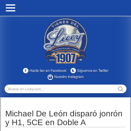
HOME
CALENDARIO
HISTORIA
ESTADÍSTICAS
COMUNIDAD
Hazte fan en Facebook
Síguenos en Twitter
INFOMEDIA
Nuestro Instagram
MULTIMEDIA
DIRECTIVOS 2023-2025
Michael De León disparó jonrón
TEMPORADAS
y H1, 5CE en Doble A