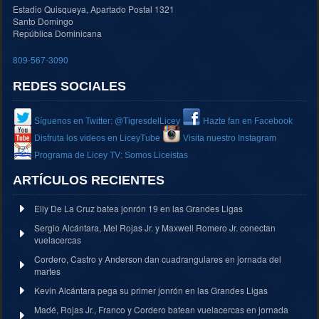
Estadio Quisqueya, Apartado Postal 1321
Santo Domingo
República Dominicana
809-567-3090
REDES SOCIALES
Síguenos en Twitter: @TigresdelLicey
Hazte fan en Facebook
Disfruta los videos en LiceyTube
Visita nuestro Instagram
Programa de Licey TV: Somos Liceistas
ARTÍCULOS RECIENTES
Elly De La Cruz batea jonrón 19 en las Grandes Ligas
Sergio Alcántara, Mel Rojas Jr. y Maxwell Romero Jr. conectan
vuelacercas
Cordero, Castro y Anderson dan cuadrangulares en jornada del
martes
Kevin Alcántara pega su primer jonrón en las Grandes Ligas
Madé, Rojas Jr., Franco y Cordero batean vuelacercas en jornada