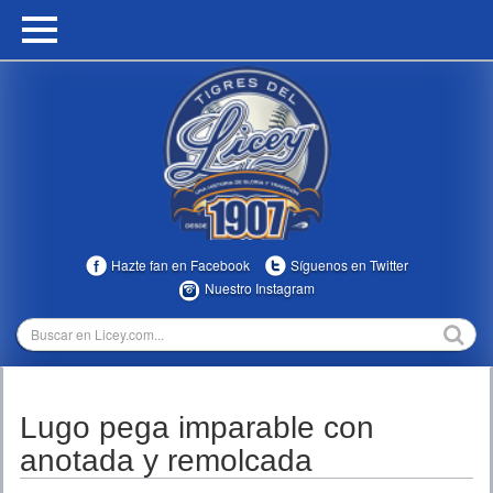
HOME
CALENDARIO
HISTORIA
ESTADÍSTICAS
COMUNIDAD
Hazte fan en Facebook
Síguenos en Twitter
INFOMEDIA
Nuestro Instagram
MULTIMEDIA
DIRECTIVOS 2023-2025
Lugo pega imparable con
TEMPORADAS
anotada y remolcada