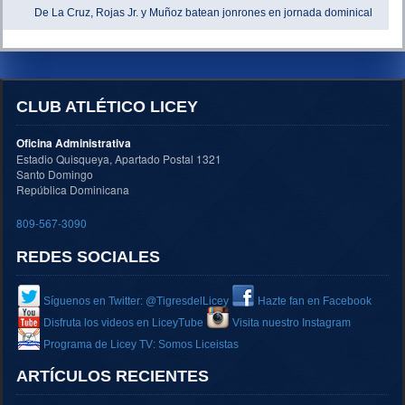
De La Cruz, Rojas Jr. y Muñoz batean jonrones en jornada dominical
CLUB ATLÉTICO LICEY
Oficina Administrativa
Estadio Quisqueya, Apartado Postal 1321
Santo Domingo
República Dominicana
809-567-3090
REDES SOCIALES
Síguenos en Twitter: @TigresdelLicey
Hazte fan en Facebook
Disfruta los videos en LiceyTube
Visita nuestro Instagram
Programa de Licey TV: Somos Liceistas
ARTÍCULOS RECIENTES