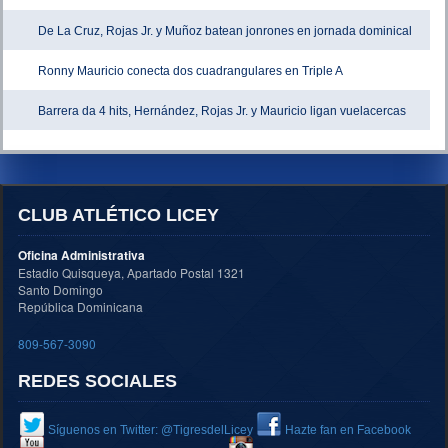
De La Cruz, Rojas Jr. y Muñoz batean jonrones en jornada dominical
Ronny Mauricio conecta dos cuadrangulares en Triple A
Barrera da 4 hits, Hernández, Rojas Jr. y Mauricio ligan vuelacercas
CLUB ATLÉTICO LICEY
Oficina Administrativa
Estadio Quisqueya, Apartado Postal 1321
Santo Domingo
República Dominicana
809-567-3090
REDES SOCIALES
Síguenos en Twitter: @TigresdelLicey
Hazte fan en Facebook