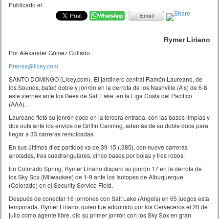
Publicado el
.
Rymer Liriano
Por Alexander Gómez Collado
Prensa@licey.com
SANTO DOMINGO (Licey.com),-El jardinero central Ramón Laureano, de
los Sounds, bateó doble y jonrón en la derrota de los Nashville (A’s) de 6-8
este viernes ante los Bees de Salt Lake, en la Liga Costa del Pacifico
(AAA).
Laureano fletó su jonrón doce en la tercera entrada, con las bases limpias y
dos outs ante los envíos de Griffin Canning, además de su doble doce para
llegar a 33 carreras remolcadas.
En sus últimos diez partidos va de 39-15 (.385), con nueve carreras
anotadas, tres cuadrangulares, cinco bases por bolas y tres robos.
En Colorado Spring, Rymer Liriano disparó su jonrón 17 en la derrota de
los Sky Sox (Milwaukee) de 1-9 ante los Isotopes de Albuquerque
(Colorado) en el Security Service Field.
Después de conectar 16 jonrones con Salt Lake (Angels) en 65 juegos esta
temporada, Rymer Liriano, quien fue adquirido por los Cerveceros el 20 de
julio como agente libre, dio su primer jonrón con los Sky Sox en gran