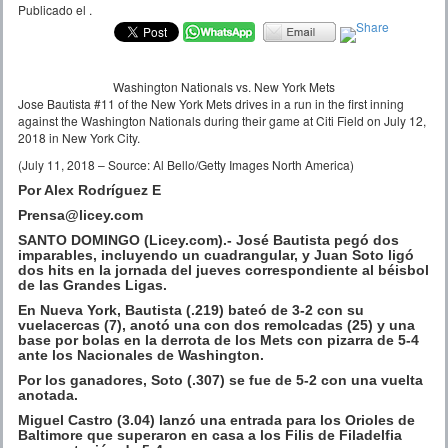
Publicado el
.
Washington Nationals vs. New York Mets
Jose Bautista #11 of the New York Mets drives in a run in the first inning
against the Washington Nationals during their game at Citi Field on July 12,
2018 in New York City.
(July 11, 2018 – Source: Al Bello/Getty Images North America)
Por Alex Rodríguez E
Prensa@licey.com
SANTO DOMINGO (Licey.com).- José Bautista pegó dos
imparables, incluyendo un cuadrangular, y Juan Soto ligó
dos hits en la jornada del jueves correspondiente al béisbol
de las Grandes Ligas.
En Nueva York, Bautista (.219) bateó de 3-2 con su
vuelacercas (7), anotó una con dos remolcadas (25) y una
base por bolas en la derrota de los Mets con pizarra de 5-4
ante los Nacionales de Washington.
Por los ganadores, Soto (.307) se fue de 5-2 con una vuelta
anotada.
Miguel Castro (3.04) lanzó una entrada para los Orioles de
Baltimore que superaron en casa a los Filis de Filadelfia