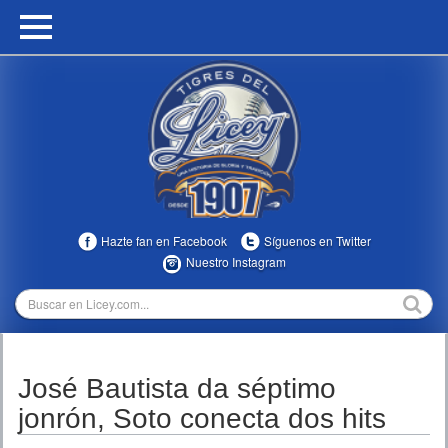
HOME
CALENDARIO
HISTORIA
ESTADÍSTICAS
COMUNIDAD
Hazte fan en Facebook
Síguenos en Twitter
INFOMEDIA
Nuestro Instagram
MULTIMEDIA
DIRECTIVOS 2023-2025
José Bautista da séptimo
TEMPORADAS
jonrón, Soto conecta dos hits