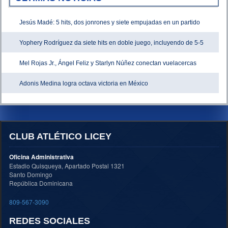
Jesús Madé: 5 hits, dos jonrones y siete empujadas en un partido
Yophery Rodríguez da siete hits en doble juego, incluyendo de 5-5
Mel Rojas Jr., Ángel Feliz y Starlyn Núñez conectan vuelacercas
Adonis Medina logra octava victoria en México
CLUB ATLÉTICO LICEY
Oficina Administrativa
Estadio Quisqueya, Apartado Postal 1321
Santo Domingo
República Dominicana
809-567-3090
REDES SOCIALES