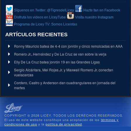
Síguenos en Twitter: @TigresdelLicey
Hazte fan en Facebook
Disfruta los videos en LiceyTube
Visita nuestro Instagram
Programa de Licey TV: Somos Liceistas
ARTÍCULOS RECIENTES
Ronny Mauricio batea de 4-4 con jonrón y cinco remolcadas en AAA
Romero Jr., Hernández y De La Cruz se van sobre la verja
Elly De La Cruz batea jonrón 19 en las Grandes Ligas
Sergio Alcántara, Mel Rojas Jr. y Maxwell Romero Jr. conectan
vuelacercas
Cordero, Castro y Anderson dan cuadrangulares en jornada del
martes
COPYRIGHT © 2026 LICEY. TODOS LOS DERECHOS RESERVADOS.
El uso de este website constituye una aceptación de los
términos y
condiciones de uso
y la
política de privacidad
.