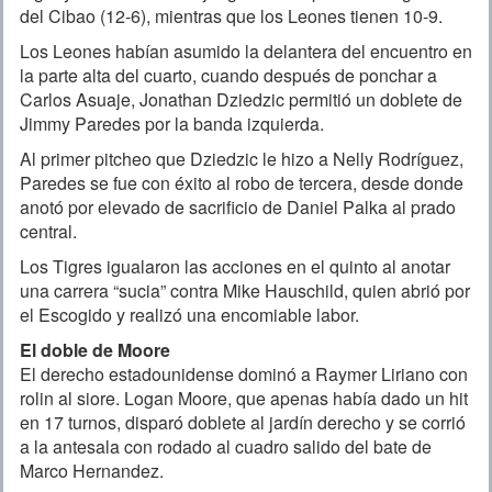
del Cibao (12-6), mientras que los Leones tienen 10-9.
Los Leones habían asumido la delantera del encuentro en
la parte alta del cuarto, cuando después de ponchar a
Carlos Asuaje, Jonathan Dziedzic permitió un doblete de
Jimmy Paredes por la banda izquierda.
Al primer pitcheo que Dziedzic le hizo a Nelly Rodríguez,
Paredes se fue con éxito al robo de tercera, desde donde
anotó por elevado de sacrificio de Daniel Palka al prado
central.
Los Tigres igualaron las acciones en el quinto al anotar
una carrera “sucia” contra Mike Hauschild, quien abrió por
el Escogido y realizó una encomiable labor.
El doble de Moore
El derecho estadounidense dominó a Raymer Liriano con
rolin al siore. Logan Moore, que apenas había dado un hit
en 17 turnos, disparó doblete al jardín derecho y se corrió
a la antesala con rodado al cuadro salido del bate de
Marco Hernandez.