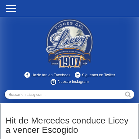
HOME
CALENDARIO
HISTORIA
ESTADÍSTICAS
COMUNIDAD
Hazte fan en Facebook
Síguenos en Twitter
INFOMEDIA
Nuestro Instagram
MULTIMEDIA
DIRECTIVOS 2023-2025
Hit de Mercedes conduce Licey
TEMPORADAS
a vencer Escogido