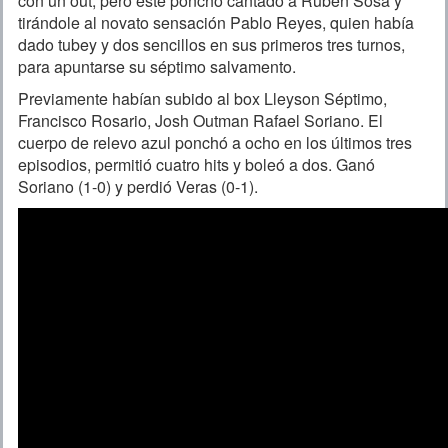
con un out, pero este ponchó cantado a Rubén Sosa y
tirándole al novato sensación Pablo Reyes, quien había
dado tubey y dos sencillos en sus primeros tres turnos,
para apuntarse su séptimo salvamento.
Previamente habían subido al box Lleyson Séptimo,
Francisco Rosario, Josh Outman Rafael Soriano. El
cuerpo de relevo azul ponchó a ocho en los últimos tres
episodios, permitió cuatro hits y boleó a dos. Ganó
Soriano (1-0) y perdió Veras (0-1).