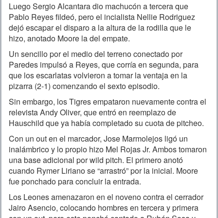
Luego Sergio Alcantara dio machucón a tercera que
Pablo Reyes fildeó, pero el incialista Nellie Rodriguez
dejó escapar el disparo a la altura de la rodilla que le
hizo, anotado Moore la del empate.
Un sencillo por el medio del terreno conectado por
Paredes impulsó a Reyes, que corría en segunda, para
que los escarlatas volvieron a tomar la ventaja en la
pizarra (2-1) comenzando el sexto episodio.
Sin embargo, los Tigres empataron nuevamente contra el
relevista Andy Oliver, que entró en reemplazo de
Hauschild que ya había completado su cuota de pitcheo.
Con un out en el marcador, Jose Marmolejos ligó un
inalámbrico y lo propio hizo Mel Rojas Jr. Ambos tomaron
una base adicional por wild pitch. El primero anotó
cuando Rymer Liriano se “arrastró” por la inicial. Moore
fue ponchado para concluir la entrada.
Los Leones amenazaron en el noveno contra el cerrador
Jairo Asencio, colocando hombres en tercera y primera