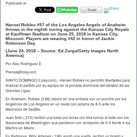
Publicado el
.
Hansel Robles #57 of the Los Angeles Angels of Anaheim
throws in the eighth inning against the Kansas City Royals
at Kauffman Stadium on June 25, 2018 in Kansas City,
Missouri. Players are wearing #42 in honor of Jackie
Robinson Day.
(June 24, 2018 – Source: Ed Zurga/Getty Images North
America)
Por Alex Rodríguez E
Prensa@licey.com
SANTO DOMINGO (Licey.com).- Hansel Robles no permitió libertades para
finalizar el partido por su equipo en la jornada dominical del béisbol de las
Grandes Ligas.
En Anaheim, Robles (3.86) laboró en una entrada con un ponche por los
Angelinos de Los Angeles en un revés con pizarra de 8-5 ante los
Marineros de Seattle.
Juan Soto (.310) recibió una base por bolas con tres turnos al bate con los
Nacionales de Washington que perdieron con anotación de 5-0 frente a los
Marlins en Miami.
En Baltimore, Willy Adames (.196) anotó una vuelta, recibió un boleto y