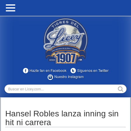
HOME
CALENDARIO
HISTORIA
ESTADÍSTICAS
COMUNIDAD
Hazte fan en Facebook
Síguenos en Twitter
INFOMEDIA
Nuestro Instagram
MULTIMEDIA
DIRECTIVOS 2023-2025
Hansel Robles lanza inning sin
TEMPORADAS
hit ni carrera