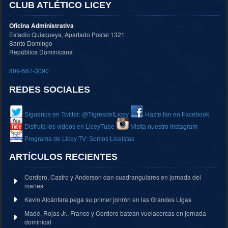
CLUB ATLÉTICO LICEY
Oficina Administrativa
Estadio Quisqueya, Apartado Postal 1321
Santo Domingo
República Dominicana
809-567-3090
REDES SOCIALES
Síguenos en Twitter: @TigresdelLicey
Hazte fan en Facebook
Disfruta los videos en LiceyTube
Visita nuestro Instagram
Programa de Licey TV: Somos Liceistas
ARTÍCULOS RECIENTES
Cordero, Castro y Anderson dan cuadrangulares en jornada del
martes
Kevin Alcántara pega su primer jonrón en las Grandes Ligas
Madé, Rojas Jr., Franco y Cordero batean vuelacercas en jornada
dominical