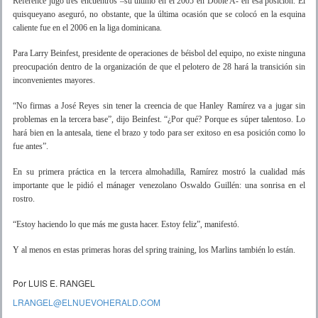
Reference jugó tres encuentros –su último en el 2005 en Doble A- en esa posición. El
quisqueyano aseguró, no obstante, que la última ocasión que se colocó en la esquina
caliente fue en el 2006 en la liga dominicana.
Para Larry Beinfest, presidente de operaciones de béisbol del equipo, no existe ninguna
preocupación dentro de la organización de que el pelotero de 28 hará la transición sin
inconvenientes mayores.
“No firmas a José Reyes sin tener la creencia de que Hanley Ramírez va a jugar sin
problemas en la tercera base”, dijo Beinfest. “¿Por qué? Porque es súper talentoso. Lo
hará bien en la antesala, tiene el brazo y todo para ser exitoso en esa posición como lo
fue antes”.
En su primera práctica en la tercera almohadilla, Ramírez mostró la cualidad más
importante que le pidió el mánager venezolano Oswaldo Guillén: una sonrisa en el
rostro.
“Estoy haciendo lo que más me gusta hacer. Estoy feliz”, manifestó.
Y al menos en estas primeras horas del spring training, los Marlins también lo están.
Por LUIS E. RANGEL
LRANGEL@ELNUEVOHERALD.COM