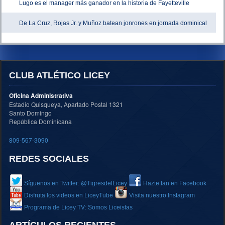
Lugo es el manager más ganador en la historia de Fayetteville
De La Cruz, Rojas Jr. y Muñoz batean jonrones en jornada dominical
CLUB ATLÉTICO LICEY
Oficina Administrativa
Estadio Quisqueya, Apartado Postal 1321
Santo Domingo
República Dominicana
809-567-3090
REDES SOCIALES
Síguenos en Twitter: @TigresdelLicey
Hazte fan en Facebook
Disfruta los videos en LiceyTube
Visita nuestro Instagram
Programa de Licey TV: Somos Liceistas
ARTÍCULOS RECIENTES