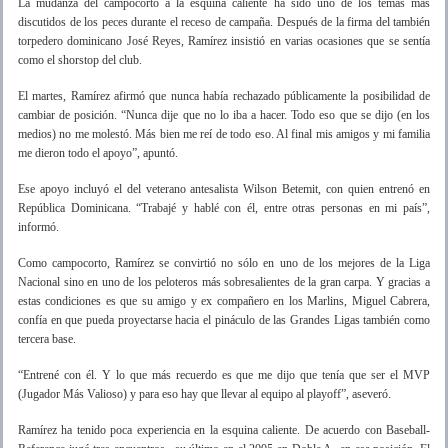
La mudanza del campocorto a la esquina caliente ha sido uno de los temas más
discutidos de los peces durante el receso de campaña. Después de la firma del también
torpedero dominicano José Reyes, Ramírez insistió en varias ocasiones que se sentía
como el shorstop del club.
El martes, Ramírez afirmó que nunca había rechazado públicamente la posibilidad de
cambiar de posición. “Nunca dije que no lo iba a hacer. Todo eso que se dijo (en los
medios) no me molestó. Más bien me reí de todo eso. Al final mis amigos y mi familia
me dieron todo el apoyo”, apuntó.
Ese apoyo incluyó el del veterano antesalista Wilson Betemit, con quien entrenó en
República Dominicana. “Trabajé y hablé con él, entre otras personas en mi país”,
informó.
Como campocorto, Ramírez se convirtió no sólo en uno de los mejores de la Liga
Nacional sino en uno de los peloteros más sobresalientes de la gran carpa. Y gracias a
estas condiciones es que su amigo y ex compañero en los Marlins, Miguel Cabrera,
confía en que pueda proyectarse hacia el pináculo de las Grandes Ligas también como
tercera base.
“Entrené con él. Y lo que más recuerdo es que me dijo que tenía que ser el MVP
(Jugador Más Valioso) y para eso hay que llevar al equipo al playoff”, aseveró.
Ramírez ha tenido poca experiencia en la esquina caliente. De acuerdo con Baseball-