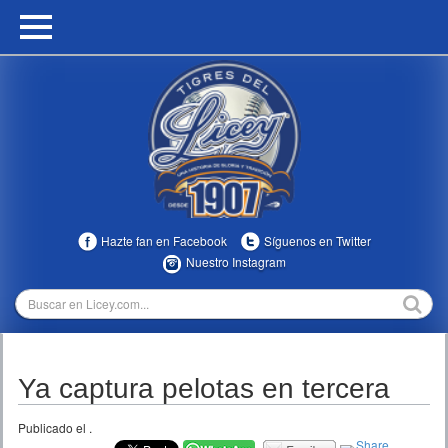
HOME
CALENDARIO
HISTORIA
ESTADÍSTICAS
COMUNIDAD
Hazte fan en Facebook
Síguenos en Twitter
INFOMEDIA
Nuestro Instagram
MULTIMEDIA
DIRECTIVOS 2023-2025
Ya captura pelotas en tercera
TEMPORADAS
Publicado el
.