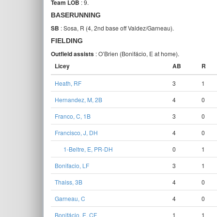
Team LOB
: 9.
BASERUNNING
SB
: Sosa, R (4, 2nd base off Valdez/Garneau).
FIELDING
Outfield assists
: O’Brien (Bonifácio, E at home).
Licey
AB
R
Heath, RF
3
1
Hernandez, M, 2B
4
0
Franco, C, 1B
3
0
Francisco, J, DH
4
0
1-Beltre, E, PR-DH
0
1
Bonifacio, LF
3
1
Thaiss, 3B
4
0
Garneau, C
4
0
Bonifácio, E, CF
1
1