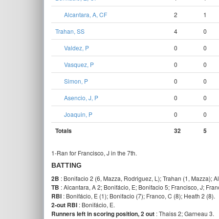
Alcantara, A, CF
2
1
Trahan, SS
4
0
Valdez, P
0
0
Vasquez, P
0
0
Simon, P
0
0
Asencio, J, P
0
0
Joaquin, P
0
0
Totals
32
5
1-Ran for Francisco, J in the 7th.
BATTING
2B
: Bonifacio 2 (6, Mazza, Rodriguez, L); Trahan (1, Mazza); Al
TB
: Alcantara, A 2; Bonifácio, E; Bonifacio 5; Francisco, J; Fra
RBI
: Bonifácio, E (1); Bonifacio (7); Franco, C (8); Heath 2 (8).
2-out RBI
: Bonifácio, E.
Runners left in scoring position, 2 out
: Thaiss 2; Garneau 3.