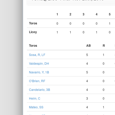
1
2
3
4
5
Toros
0
0
0
0
1
Licey
1
1
0
1
0
Toros
AB
R
Sosa, R, LF
5
1
Valdespin, DH
4
0
Navarro, Y, 1B
5
0
O’Brien, RF
4
0
Candelario, 3B
4
0
Heim, C
3
0
Mateo, SS
4
1