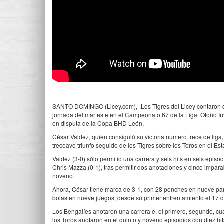
SANTO DOMINGO (Licey.com),-,Los Tigres del Licey contaron co
jornada del martes e en el Campeonato 67 de la Liga Otoño I
en disputa de la Copa BHD León.
César Valdez, quien consiguió su victoria número trece de liga, 
treceavo triunfo seguido de los Tigres sobre los Toros en el Es
Valdez (3-0) sólo permitió una carrera y seis hits en seis epis
Chris Mazza (0-1), tras permitir dos anotaciones y cinco impara
noveno.
Ahora, César tiene marca de 3-1, con 28 ponches en nueve part
bolas en nueve juegos, desde su primer enfrentamiento el 17 
Los Bengalíes anotaron una carrera e, el primero, segundo, cuar
los Toros anotaron en el quinto y noveno episodios con diez hit