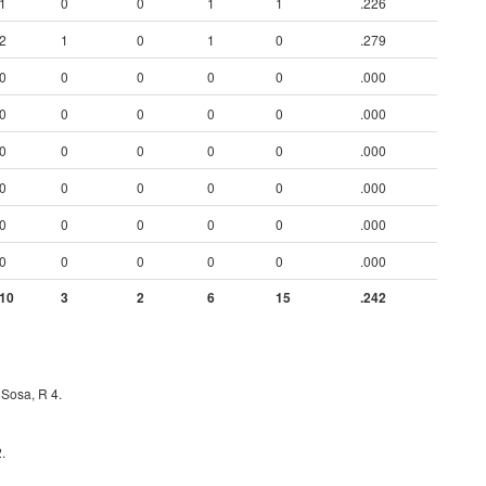
1
0
0
1
1
.226
2
1
0
1
0
.279
0
0
0
0
0
.000
0
0
0
0
0
.000
0
0
0
0
0
.000
0
0
0
0
0
.000
0
0
0
0
0
.000
0
0
0
0
0
.000
10
3
2
6
15
.242
 Sosa, R 4.
.