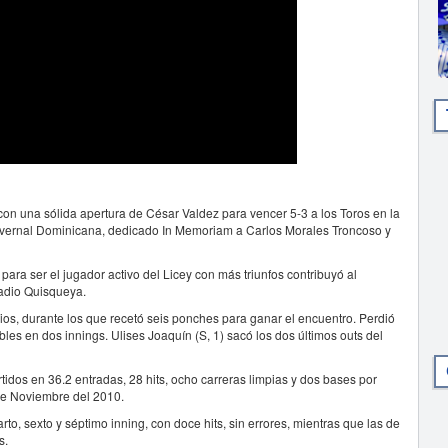
n una sólida apertura de César Valdez para vencer 5-3 a los Toros en la
nvernal Dominicana, dedicado In Memoriam a Carlos Morales Troncoso y
para ser el jugador activo del Licey con más triunfos contribuyó al
tadio Quisqueya.
odios, durante los que recetó seis ponches para ganar el encuentro. Perdió
bles en dos innings. Ulises Joaquín (S, 1) sacó los dos últimos outs del
idos en 36.2 entradas, 28 hits, ocho carreras limpias y dos bases por
de Noviembre del 2010.
to, sexto y séptimo inning, con doce hits, sin errores, mientras que las de
s.