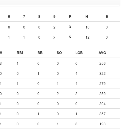
6
7
8
9
R
H
E
3
0
0
0
2
10
0
5
1
1
0
x
12
0
H
RBI
BB
SO
LOB
AVG
3
1
0
0
0
.256
0
0
1
0
4
.322
1
1
0
1
4
.279
0
0
0
2
2
.259
1
0
0
0
0
.304
1
0
1
0
1
.357
1
0
0
1
3
.193