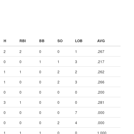
H
RBI
BB
SO
LOB
AVG
2
2
0
0
1
.267
0
0
1
1
3
.217
1
1
0
2
2
.262
1
0
0
2
3
.266
0
0
0
0
0
.200
3
1
0
0
0
.281
0
0
0
0
7
.000
0
0
0
2
4
.000
1
1
1
0
0
1.000