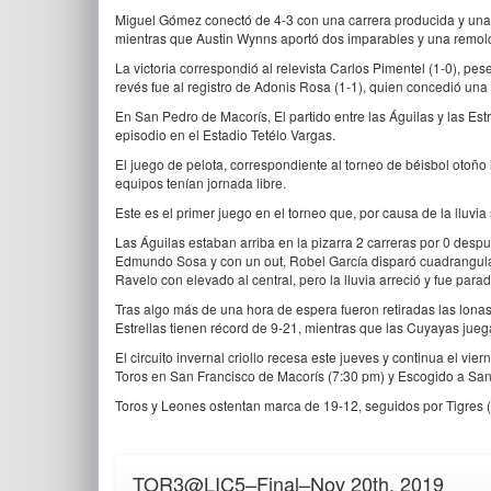
Miguel Gómez conectó de 4-3 con una carrera producida y una 
mientras que Austin Wynns aportó dos imparables y una remol
La victoria correspondió al relevista Carlos Pimentel (1-0), pes
revés fue al registro de Adonis Rosa (1-1), quien concedió una c
En San Pedro de Macorís, El partido entre las Águilas y las Est
episodio en el Estadio Tetélo Vargas.
El juego de pelota, correspondiente al torneo de béisbol otoño 
equipos tenían jornada libre.
Este es el primer juego en el torneo que, por causa de la lluvi
Las Águilas estaban arriba en la pizarra 2 carreras por 0 despué
Edmundo Sosa y con un out, Robel García disparó cuadrangula
Ravelo con elevado al central, pero la lluvia arreció y fue para
Tras algo más de una hora de espera fueron retiradas las lonas,
Estrellas tienen récord de 9-21, mientras que las Cuyayas jue
El circuito invernal criollo recesa este jueves y continua el vie
Toros en San Francisco de Macorís (7:30 pm) y Escogido a Sa
Toros y Leones ostentan marca de 19-12, seguidos por Tigres (16
TOR
3
@
LIC
5
–
Final
–
Nov 20th, 2019