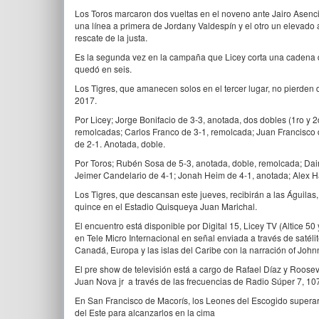
Los Toros marcaron dos vueltas en el noveno ante Jairo Asencio
una línea a primera de Jordany Valdespín y el otro un elevado
rescate de la justa.
Es la segunda vez en la campaña que Licey corta una cadena de
quedó en seis.
Los Tigres, que amanecen solos en el tercer lugar, no pierden 
2017.
Por Licey; Jorge Bonifacio de 3-3, anotada, dos dobles (1ro y 
remolcadas; Carlos Franco de 3-1, remolcada; Juan Francisco d
de 2-1. Anotada, doble.
Por Toros; Rubén Sosa de 5-3, anotada, doble, remolcada; Dai
Jeimer Candelario de 4-1; Jonah Heim de 4-1, anotada; Alex H
Los Tigres, que descansan este jueves, recibirán a las Águilas, 
quince en el Estadio Quisqueya Juan Marichal.
El encuentro está disponible por Digital 15, Licey TV (Altice 5
en Tele Micro Internacional en señal enviada a través de saté
Canadá, Europa y las islas del Caribe con la narración of Johnn
El pre show de televisión está a cargo de Rafael Díaz y Roose
Juan Nova jr a través de las frecuencias de Radio Súper 7, 10
En San Francisco de Macorís, los Leones del Escogido superar
del Este para alcanzarlos en la cima