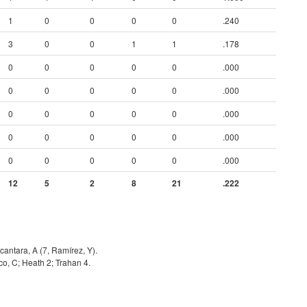
1
0
0
0
0
.240
3
0
0
1
1
.178
0
0
0
0
0
.000
0
0
0
0
0
.000
0
0
0
0
0
.000
0
0
0
0
0
.000
0
0
0
0
0
.000
12
5
2
8
21
.222
cantara, A (7, Ramírez, Y).
nco, C; Heath 2; Trahan 4.