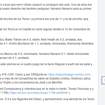
 y tuvo que venir Ulises Joaquín a conseguir dos outs. Uno de ellos fue
 al prado derecho del también peligroso Yamaico Navarro para su primer
 triunfos de los Toros. La primera fue una de 11 y la de anoche, que
de los Toros en la Capital en serie regular desde el 12 de noviembre de
2do); Blake Trahan de 4-3, doble; Nick Heath de 3-2, anotada, dos
e 4-1; Emilio Bonifacio de 1-1, anotada, remolcada; Arismendy Alcántara
ron Blanco de 4-2, remolcada; Yamaico Navarro 5-1, doble remolcada;
anson de 4-1, anotada.
este viernes en el cuarto juego de la Serie Regular a partir de las siete y
0 y 476 /1091 Claro) y por DRSports en
https://drsportsstage.neulion.com/
,
lite a más de mil compañías de cable de Estados Unidos, América Latina,
y Trujillo y los comentarios de José Luis Montilla.
velt Comarazamy jr, mientras que en la radio lo harán Tomas Troncoso jr y
7.7 FM (
https://tunein.com/radio/Super-7-FM-s266546/
)
on 5-3 a los Gigantes del Cibao, y aprovecharon una derrota de los Toros