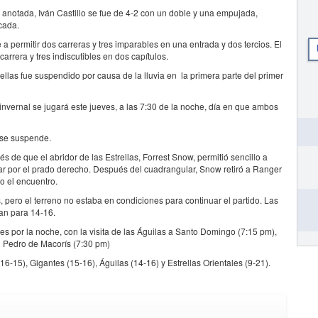
anotada, Iván Castillo se fue de 4-2 con un doble y una empujada,
cada.
e a permitir dos carreras y tres imparables en una entrada y dos tercios. El
arrera y tres indiscutibles en dos capítulos.
rellas fue suspendido por causa de la lluvia en la primera parte del primer
invernal se jugará este jueves, a las 7:30 de la noche, día en que ambos
a se suspende.
s de que el abridor de las Estrellas, Forrest Snow, permitió sencillo a
r por el prado derecho. Después del cuadrangular, Snow retiró a Ranger
do el encuentro.
 pero el terreno no estaba en condiciones para continuar el partido. Las
gan para 14-16.
rnes por la noche, con la visita de las Águilas a Santo Domingo (7:15 pm),
n Pedro de Macorís (7:30 pm)
-15), Gigantes (15-16), Águilas (14-16) y Estrellas Orientales (9-21).