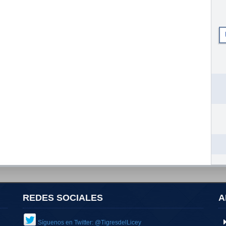
REDES SOCIALES
A
Síguenos en Twitter: @TigresdelLicey