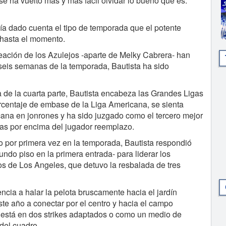
e ha vuelto más y más fácil olvidar lo bueno que es.
ía dado cuenta el tipo de temporada que el potente
 hasta el momento.
neación de los Azulejos -aparte de Melky Cabrera- han
s seis semanas de la temporada, Bautista ha sido
 de la cuarta parte, Bautista encabeza las Grandes Ligas
centaje de embase de la Liga Americana, se sienta
ana en jonrones y ha sido juzgado como el tercero mejor
rias por encima del jugador reemplazo.
o por primera vez en la temporada, Bautista respondió
ndo piso en la primera entrada- para liderar los
nos de Los Angeles, que detuvo la resbalada de tres
ncia a halar la pelota bruscamente hacia el jardín
te año a conectar por el centro y hacia el campo
 está en dos strikes adaptados o como un medio de
del cuadro.