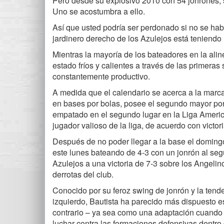
Pero desde su explosivo 2010 con 54 jonrones, s
Uno se acostumbra a ello.
Así que usted podría ser perdonado si no se hab
jardinero derecho de los Azulejos está teniendo
Mientras la mayoría de los bateadores en la ali
estado fríos y calientes a través de las primera
constantemente productivo.
A medida que el calendario se acerca a la marca
en bases por bolas, posee el segundo mayor por
empatado en el segundo lugar en la Liga Americ
jugador valioso de la liga, de acuerdo con victo
Después de no poder llegar a la base el doming
este lunes bateando de 4-3 con un jonrón al segu
Azulejos a una victoria de 7-3 sobre los Angeli
derrotas del club.
Conocido por su feroz swing de jonrón y la tende
izquierdo, Bautista ha parecido más dispuesto es
contrario – ya sea como una adaptación cuando
luchar contra las formaciones defensivas dentro 