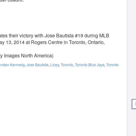
tes their victory with Jose Bautista #19 during MLB
y 13, 2014 at Rogers Centre in Toronto, Ontario,
ty Images North America)
endan Kennedy
,
Jose Bautista
,
Licey
,
Toronto
,
Toronto Blue Jays
,
Toronto