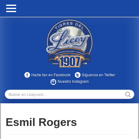
HOME
CALENDARIO
HISTORIA
ESTADÍSTICAS
COMUNIDAD
Hazte fan en Facebook
Síguenos en Twitter
INFOMEDIA
Nuestro Instagram
MULTIMEDIA
DIRECTIVOS 2023-2025
Esmil Rogers
TEMPORADAS