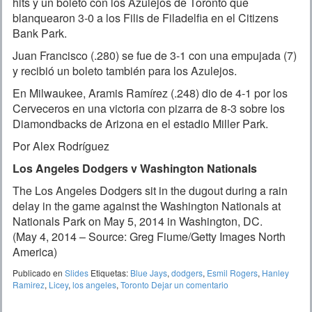
hits y un boleto con los Azulejos de Toronto que
blanquearon 3-0 a los Filis de Filadelfia en el Citizens
Bank Park.
Juan Francisco (.280) se fue de 3-1 con una empujada (7)
y recibió un boleto también para los Azulejos.
En Milwaukee, Aramis Ramírez (.248) dio de 4-1 por los
Cerveceros en una victoria con pizarra de 8-3 sobre los
Diamondbacks de Arizona en el estadio Miller Park.
Por Alex Rodríguez
Los Angeles Dodgers v Washington Nationals
The Los Angeles Dodgers sit in the dugout during a rain
delay in the game against the Washington Nationals at
Nationals Park on May 5, 2014 in Washington, DC.
(May 4, 2014 – Source: Greg Fiume/Getty Images North
America)
Publicado en
Slides
Etiquetas:
Blue Jays
,
dodgers
,
Esmil Rogers
,
Hanley
Ramirez
,
Licey
,
los angeles
,
Toronto
Dejar un comentario