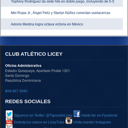
Yophery Rodríguez da siete hits en doble juego, incluyendo de 5-5
Mel Rojas Jr., Ángel Feliz y Starlyn Núñez conectan vuelacercas
Adonis Medina logra octava victoria en México
CLUB ATLÉTICO LICEY
Oficina Administrativa
Estadio Quisqueya, Apartado Postal 1321
Santo Domingo
República Dominicana
809-567-3090
REDES SOCIALES
Síguenos en Twitter: @TigresdelLicey
Hazte fan en Facebook
Disfruta los videos en LiceyTube
Visita nuestro Instagram