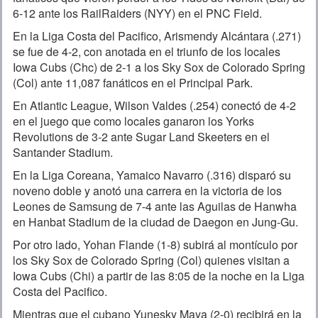
6-12 ante los RailRaiders (NYY) en el PNC Field.
En la Liga Costa del Pacifico, Arismendy Alcántara (.271)
se fue de 4-2, con anotada en el triunfo de los locales
Iowa Cubs (Chc) de 2-1 a los Sky Sox de Colorado Spring
(Col) ante 11,087 fanáticos en el Principal Park.
En Atlantic League, Wilson Valdes (.254) conectó de 4-2
en el juego que como locales ganaron los Yorks
Revolutions de 3-2 ante Sugar Land Skeeters en el
Santander Stadium.
En la Liga Coreana, Yamaico Navarro (.316) disparó su
noveno doble y anotó una carrera en la victoria de los
Leones de Samsung de 7-4 ante las Aguilas de Hanwha
en Hanbat Stadium de la ciudad de Daegon en Jung-Gu.
Por otro lado, Yohan Flande (1-8) subirá al montículo por
los Sky Sox de Colorado Spring (Col) quienes visitan a
Iowa Cubs (Chi) a partir de las 8:05 de la noche en la Liga
Costa del Pacifico.
Mientras que el cubano Yunesky Maya (2-0) recibirá en la