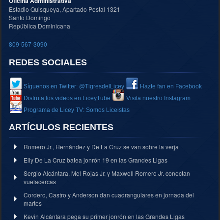
Oficina Administrativa
Estadio Quisqueya, Apartado Postal 1321
Santo Domingo
República Dominicana
809-567-3090
REDES SOCIALES
Síguenos en Twitter: @TigresdelLicey
Hazte fan en Facebook
Disfruta los videos en LiceyTube
Visita nuestro Instagram
Programa de Licey TV: Somos Liceistas
ARTÍCULOS RECIENTES
Romero Jr., Hernández y De La Cruz se van sobre la verja
Elly De La Cruz batea jonrón 19 en las Grandes Ligas
Sergio Alcántara, Mel Rojas Jr. y Maxwell Romero Jr. conectan
vuelacercas
Cordero, Castro y Anderson dan cuadrangulares en jornada del
martes
Kevin Alcántara pega su primer jonrón en las Grandes Ligas