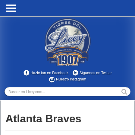
HOME
CALENDARIO
HISTORIA
ESTADÍSTICAS
COMUNIDAD
Hazte fan en Facebook
Síguenos en Twitter
INFOMEDIA
Nuestro Instagram
MULTIMEDIA
DIRECTIVOS 2023-2025
Atlanta Braves
TEMPORADAS