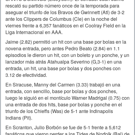
rescató su partido número once de la temporada para
aseguar el triunfo de los Bravos de Gwinnett (Atl) de 3-2
ante los Clippers de Columbus (Cle) en la noche del
viernes frente a 6,357 fanáticos en el Coolray Field en la
Liga Internacional en AAA.
Jaime (2.82) permitió un hit con una base por bolas en la
novena entrada, pero antes Pedro Beato (2.84) en 1.1
episodios le dieron un hit, con un boleto y un ponche, y un
lanzador más atrás Atahualpa Severino (G,3-1) en una
entrada, un hit, una base por bolas y dos ponches con
3.12 de efectividad.
En Siracuse, Manny del Carmen (3.33) trabajó en una
entrada, con sencillo, base por bolas y dos ponches,
luego le siguió en el montículo Warner Madrigal (0.75) con
una entrada de dos hits, base por bolas y ponche en el
triunfo de los Chieffs (Was) de 5-1 ante Indinapolis
Indians (Pit).
En Scranton, Julio Borbón se fue de 5-1 frente a 5,612
fanáticos que vieron perder a los Tides de Norfolk (Bal) de