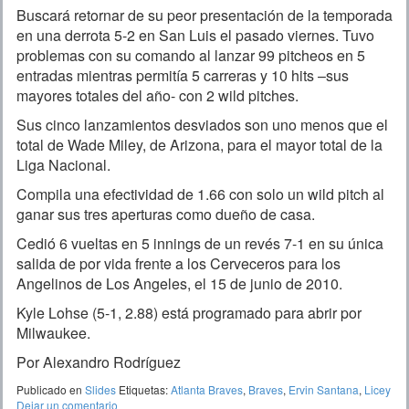
Buscará retornar de su peor presentación de la temporada
en una derrota 5-2 en San Luis el pasado viernes. Tuvo
problemas con su comando al lanzar 99 pitcheos en 5
entradas mientras permitía 5 carreras y 10 hits –sus
mayores totales del año- con 2 wild pitches.
Sus cinco lanzamientos desviados son uno menos que el
total de Wade Miley, de Arizona, para el mayor total de la
Liga Nacional.
Compila una efectividad de 1.66 con solo un wild pitch al
ganar sus tres aperturas como dueño de casa.
Cedió 6 vueltas en 5 innings de un revés 7-1 en su única
salida de por vida frente a los Cerveceros para los
Angelinos de Los Angeles, el 15 de junio de 2010.
Kyle Lohse (5-1, 2.88) está programado para abrir por
Milwaukee.
Por Alexandro Rodríguez
Publicado en
Slides
Etiquetas:
Atlanta Braves
,
Braves
,
Ervin Santana
,
Licey
Dejar un comentario