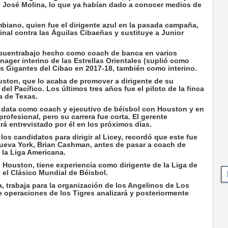
y José Molina, lo que ya habían dado a conocer medios de
iano, quien fue el dirigente azul en la pasada campaña,
 final contra las Águilas Cibaeñas y sustituye a Junior
 buentrabajo hecho como coach de banca en varios
ger interino de las Estrellas Orientales (suplió como
los Gigantes del Cibao en 2017-18, también como interino.
uston, que lo acaba de promover a dirigente de su
del Pacífico. Los últimos tres años fue el piloto de la finca
a de Texas.
rga data como coach y ejecutivo de béisbol con Houston y en
ofesional, pero su carrera fue corta. El gerente
rá entrevistado por él en los próximos días.
os candidatos para dirigir al Licey, recordó que este fue
Nueva York, Brian Cashman, antes de pasar a coach de
 la Liga Americana.
Houston, tiene experiencia como dirigente de la Liga de
 el Clásico Mundial de Béisbol.
a, trabaja para la organización de los Angelinos de Los
e operaciones de los Tigres analizará y posteriormente