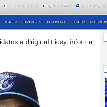
Hazte fan en Facebook
Síguenos en Twitter
Nuestro Instagram
HISTORIA
ESTADÍSTICAS
COMUNIDAD
INFOMEDIA
MULTIMEDI
atos a dirigir al Licey, informa