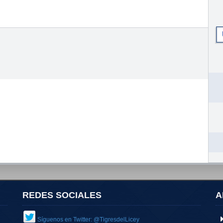
REDES SOCIALES
A
Síguenos en Twitter: @TigresdelLicey