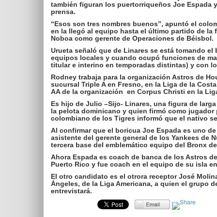
también figuran los puertorriqueños Joe Espada 
prensa.
“Esos son tres nombres buenos”, apuntó el colomb
en la llegó al equipo hasta el último partido de la
Noboa como gerente de Operaciones de Béisbol.
Urueta señaló que de Linares se está tomando el
equipos locales y cuando ocupó funciones de mana
titular e interino en temporadas distintas) y con 
Rodney trabaja para la organización Astros de Ho
sucursal Triple A en Fresno, en la Liga de la Costa 
AA de la organización en Corpus Christi en la Lig
Es hijo de Julio –Sijo- Linares, una figura de la
la pelota dominicano y quien firmó como jugador pr
colombiano de los Tigres informó que el nativo se
Al confirmar que el boricua Joe Espada es uno de l
asistente del gerente general de los Yankees de 
tercera base del emblemático equipo del Bronx de
Ahora Espada es coach de banca de los Astros de 
Puerto Rico y fue coach en el equipo de su isla en
El otro candidato es el otrora receptor José Molin
Ángeles, de la Liga Americana, a quien el grupo d
entrevistará.