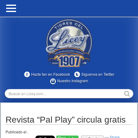
HOME
CALENDARIO
HISTORIA
ESTADÍSTICAS
COMUNIDAD
Hazte fan en Facebook
Síguenos en Twitter
INFOMEDIA
Nuestro Instagram
MULTIMEDIA
DIRECTIVOS 2023-2025
Revista “Pal Play” circula gratis
TEMPORADAS
Publicado el
.