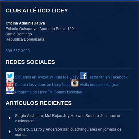
CLUB ATLÉTICO LICEY
Oficina Administrativa
Estadio Quisqueya, Apartado Postal 1321
Santo Domingo
República Dominicana
809-567-3090
REDES SOCIALES
Síguenos en Twitter: @TigresdelLicey
Hazte fan en Facebook
Disfruta los videos en LiceyTube
Visita nuestro Instagram
Programa de Licey TV: Somos Liceistas
ARTÍCULOS RECIENTES
Sergio Alcántara, Mel Rojas Jr. y Maxwell Romero Jr. conectan
vuelacercas
Cordero, Castro y Anderson dan cuadrangulares en jornada del
martes