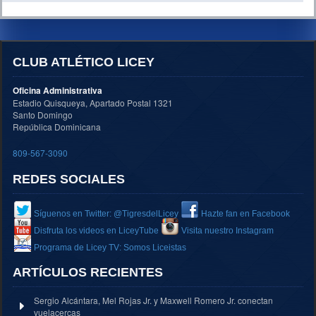
CLUB ATLÉTICO LICEY
Oficina Administrativa
Estadio Quisqueya, Apartado Postal 1321
Santo Domingo
República Dominicana
809-567-3090
REDES SOCIALES
Síguenos en Twitter: @TigresdelLicey
Hazte fan en Facebook
Disfruta los videos en LiceyTube
Visita nuestro Instagram
Programa de Licey TV: Somos Liceistas
ARTÍCULOS RECIENTES
Sergio Alcántara, Mel Rojas Jr. y Maxwell Romero Jr. conectan
vuelacercas