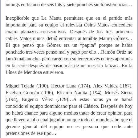
innings en blanco de seis hits y siete ponches sin transferencias…
Inexplicable que La Manta permitiera que en el partido más
importante para su equipo el relevista Osiris Matos concediera
cuatro planazos consecutivos. Después de los tres primeros
cables Matos nunca debió enfrentar al temible Mauro Gómez…
El que pensó que Gómez era un “papita” porque se había
ponchado tres veces pensó mal y pagó por ello…Ramón Ortiz no
lanzó mal anoche, pero cargó con su tercer revés en tres aperturas
en la serie después de pasar más de un mes sin lanzar…En la
Línea de Mendoza estuvieron.
Miguel Tejada (.190), Héctor Luna (.174), Alex Valdez (.167),
Esteban Germán (.196), Ricardo Nanita (.194), Moisés Sierra
(.194), Eugenio Vélez (.179)…A estas horas ya se habrá
conocido el equipo dominicano para el Clásico. Después de hoy
no habrá chance para alguno medios tratar de crear opinión para
que lleven a tal o cual jugador aunque todo el mundo sabe que el
gerente general del equipo no es persona que cede ante
pretensiones de ese tipo…