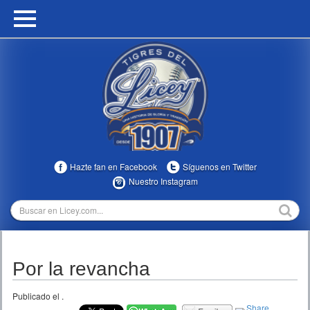
HOME
CALENDARIO
HISTORIA
ESTADÍSTICAS
COMUNIDAD
Hazte fan en Facebook
Síguenos en Twitter
INFOMEDIA
Nuestro Instagram
MULTIMEDIA
DIRECTIVOS 2023-2025
Por la revancha
TEMPORADAS
Publicado el
.