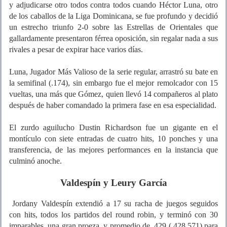
y adjudicarse otro todos contra todos cuando Héctor Luna, otro
de los caballos de la Liga Dominicana, se fue profundo y decidió
un estrecho triunfo 2-0 sobre las Estrellas de Orientales que
gallardamente presentaron férrea oposición, sin regalar nada a sus
rivales a pesar de expirar hace varios días.
Luna, Jugador Más Valioso de la serie regular, arrastró su bate en
la semifinal (.174), sin embargo fue el mejor remolcador con 15
vueltas, una más que Gómez, quien llevó 14 compañeros al plato
después de haber comandado la primera fase en esa especialidad.
El zurdo aguilucho Dustin Richardson fue un gigante en el
montículo con siete entradas de cuatro hits, 10 ponches y una
transferencia, de las mejores performances en la instancia que
culminó anoche.
Valdespín y Leury García
Jordany Valdespín extendió a 17 su racha de juegos seguidos
con hits, todos los partidos del round robin, y terminó con 30
imparables, una gran proeza, y promedio de .429 (.428.571) para