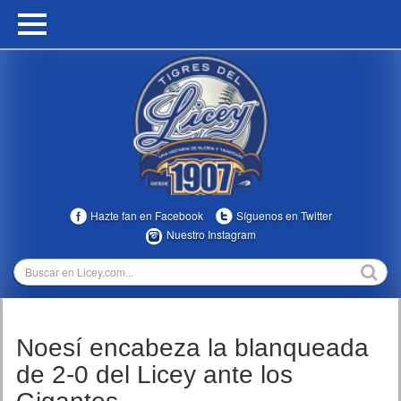
HOME
CALENDARIO
HISTORIA
ESTADÍSTICAS
COMUNIDAD
Hazte fan en Facebook
Síguenos en Twitter
INFOMEDIA
Nuestro Instagram
MULTIMEDIA
DIRECTIVOS 2023-2025
Noesí encabeza la blanqueada
TEMPORADAS
de 2-0 del Licey ante los