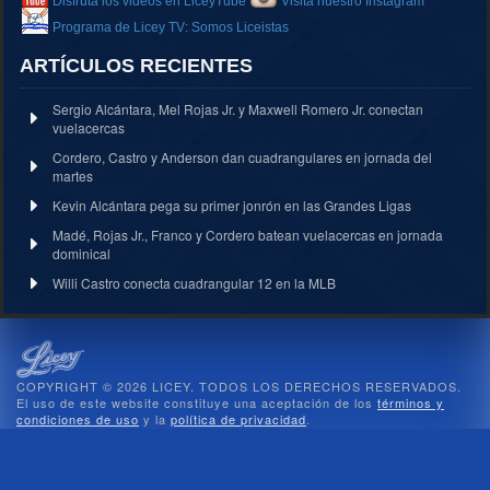
Disfruta los videos en LiceyTube
Visita nuestro Instagram
Programa de Licey TV: Somos Liceistas
ARTÍCULOS RECIENTES
Sergio Alcántara, Mel Rojas Jr. y Maxwell Romero Jr. conectan
vuelacercas
Cordero, Castro y Anderson dan cuadrangulares en jornada del
martes
Kevin Alcántara pega su primer jonrón en las Grandes Ligas
Madé, Rojas Jr., Franco y Cordero batean vuelacercas en jornada
dominical
Willi Castro conecta cuadrangular 12 en la MLB
COPYRIGHT © 2026 LICEY. TODOS LOS DERECHOS RESERVADOS.
El uso de este website constituye una aceptación de los
términos y
condiciones de uso
y la
política de privacidad
.