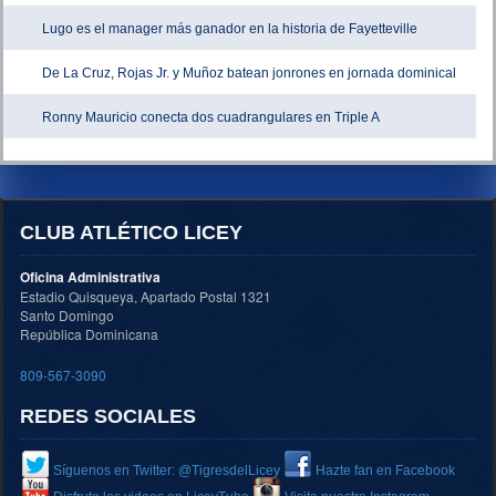
Lugo es el manager más ganador en la historia de Fayetteville
De La Cruz, Rojas Jr. y Muñoz batean jonrones en jornada dominical
Ronny Mauricio conecta dos cuadrangulares en Triple A
CLUB ATLÉTICO LICEY
Oficina Administrativa
Estadio Quisqueya, Apartado Postal 1321
Santo Domingo
República Dominicana
809-567-3090
REDES SOCIALES
Síguenos en Twitter: @TigresdelLicey
Hazte fan en Facebook