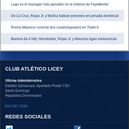
Lugo es el manager más ganador en la historia de Fayetteville
De La Cruz, Rojas Jr. y Muñoz batean jonrones en jornada dominical
Ronny Mauricio conecta dos cuadrangulares en Triple A
Barrera da 4 hits, Hernández, Rojas Jr. y Mauricio ligan vuelacercas
CLUB ATLÉTICO LICEY
Oficina Administrativa
Estadio Quisqueya, Apartado Postal 1321
Santo Domingo
República Dominicana
809-567-3090
REDES SOCIALES