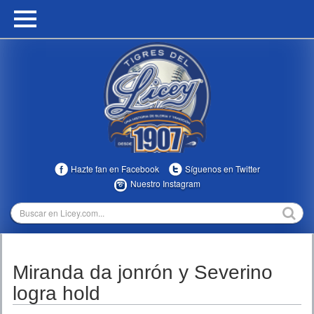
HOME
CALENDARIO
HISTORIA
ESTADÍSTICAS
COMUNIDAD
Hazte fan en Facebook
Síguenos en Twitter
INFOMEDIA
Nuestro Instagram
MULTIMEDIA
DIRECTIVOS 2023-2025
Miranda da jonrón y Severino
TEMPORADAS
logra hold