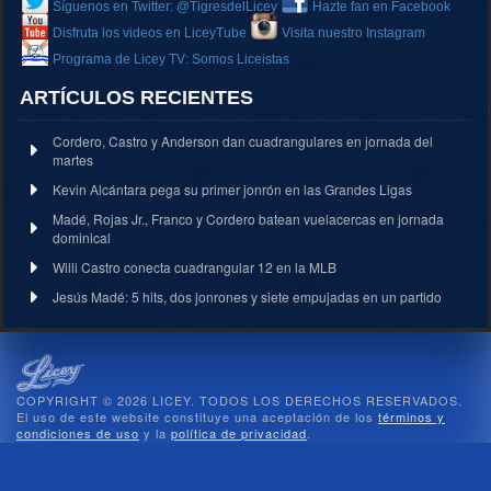
Síguenos en Twitter: @TigresdelLicey
Hazte fan en Facebook
Disfruta los videos en LiceyTube
Visita nuestro Instagram
Programa de Licey TV: Somos Liceistas
ARTÍCULOS RECIENTES
Cordero, Castro y Anderson dan cuadrangulares en jornada del
martes
Kevin Alcántara pega su primer jonrón en las Grandes Ligas
Madé, Rojas Jr., Franco y Cordero batean vuelacercas en jornada
dominical
Willi Castro conecta cuadrangular 12 en la MLB
Jesús Madé: 5 hits, dos jonrones y siete empujadas en un partido
COPYRIGHT © 2026 LICEY. TODOS LOS DERECHOS RESERVADOS.
El uso de este website constituye una aceptación de los
términos y
condiciones de uso
y la
política de privacidad
.