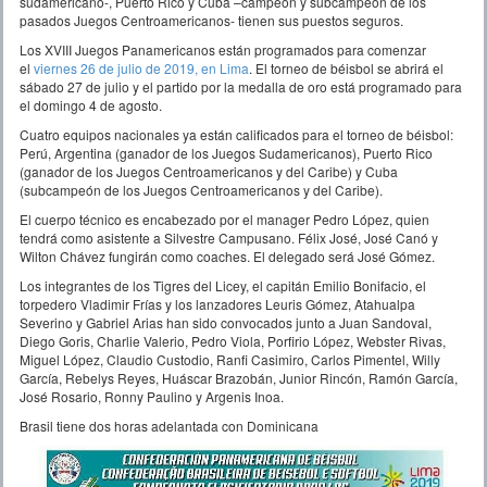
sudamericano-, Puerto Rico y Cuba –campeón y subcampeón de los
pasados Juegos Centroamericanos- tienen sus puestos seguros.
Los XVIII Juegos Panamericanos están programados para comenzar
el
viernes 26 de julio de 2019, en Lima
. El torneo de béisbol se abrirá el
sábado 27 de julio y el partido por la medalla de oro está programado para
el domingo 4 de agosto.
Cuatro equipos nacionales ya están calificados para el torneo de béisbol:
Perú, Argentina (ganador de los Juegos Sudamericanos), Puerto Rico
(ganador de los Juegos Centroamericanos y del Caribe) y Cuba
(subcampeón de los Juegos Centroamericanos y del Caribe).
El cuerpo técnico es encabezado por el manager Pedro López, quien
tendrá como asistente a Silvestre Campusano. Félix José, José Canó y
Wilton Chávez fungirán como coaches. El delegado será José Gómez.
Los integrantes de los Tigres del Licey, el capitán Emilio Bonifacio, el
torpedero Vladimir Frías y los lanzadores Leuris Gómez, Atahualpa
Severino y Gabriel Arias han sido convocados junto a Juan Sandoval,
Diego Goris, Charlie Valerio, Pedro Viola, Porfirio López, Webster Rivas,
Miguel López, Claudio Custodio, Ranfi Casimiro, Carlos Pimentel, Willy
García, Rebelys Reyes, Huáscar Brazobán, Junior Rincón, Ramón García,
José Rosario, Ronny Paulino y Argenis Inoa.
Brasil tiene dos horas adelantada con Dominicana