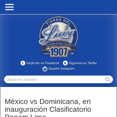
HOME
CALENDARIO
HISTORIA
ESTADÍSTICAS
COMUNIDAD
Hazte fan en Facebook
Síguenos en Twitter
INFOMEDIA
Nuestro Instagram
MULTIMEDIA
DIRECTIVOS 2023-2025
México vs Dominicana, en
TEMPORADAS
inauguración Clasificatorio