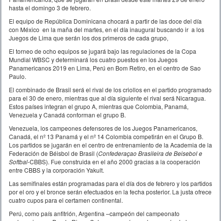
hasta el domingo 3 de febrero.
El equipo de República Dominicana chocará a partir de las doce del día
con México en la maña del martes, en el día inaugural buscando ir a los
Juegos de Lima que serán los dos primeros de cada grupo,
El torneo de ocho equipos se jugará bajo las regulaciones de la Copa
Mundial WBSC y determinará los cuatro puestos en los Juegos
Panamericanos 2019 en Lima, Perú en Bom Retiro, en el centro de Sao
Paulo.
El combinado de Brasil será el rival de los criollos en el partido programado
para el 30 de enero, mientras que al día siguiente el rival será Nicaragua.
Estos países integran el grupo A, mientras que Colombia, Panamá,
Venezuela y Canadá conforman el grupo B.
Venezuela, los campeones defensores de los Juegos Panamericanos,
Canadá, el nº 13 Panamá y el nº 14 Colombia competirán en el Grupo B.
Los partidos se jugarán en el centro de entrenamiento de la Academia de la
Federación de Béisbol de Brasil (
Confederaçao Brasileira de Beisebol e
Softbal
-CBBS). Fue construida en el año 2000 gracias a la cooperación
entre CBBS y la corporación Yakult.
Las semifinales están programadas para el día dos de febrero y los partidos
por el oro y el bronce serán efectuados en la fecha posterior. La justa ofrece
cuatro cupos para el certamen continental.
Perú, como país anfitrión, Argentina –campeón del campeonato