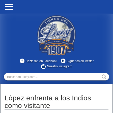
HOME
CALENDARIO
HISTORIA
ESTADÍSTICAS
COMUNIDAD
Hazte fan en Facebook
Síguenos en Twitter
INFOMEDIA
Nuestro Instagram
MULTIMEDIA
DIRECTIVOS 2023-2025
López enfrenta a los Indios
TEMPORADAS
como visitante