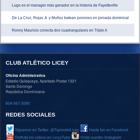
Lugo es el manager más ganador en la historia de Fayetteville
De La Cruz, Rojas Jr. y Muñoz batean jonrones en jornada dominical
Ronny Mauricio conecta dos cuadrangulares en Triple A
CLUB ATLÉTICO LICEY
Oficina Administrativa
Estadio Quisqueya, Apartado Postal 1321
Santo Domingo
República Dominicana
809-567-3090
REDES SOCIALES
Síguenos en Twitter: @TigresdelLicey
Hazte fan en Facebook
Disfruta los videos en LiceyTube
Visita nuestro Instagram