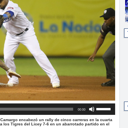
Utiliza
00:00
las
teclas
amargo encabezó un rally de cinco carreras en la cuarta
de
 los Tigres del Licey 7-6 en un abarrotado partido en el
flecha