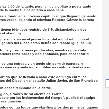
arriba/abajo
para
as 5:00 de la tarde, pero la lluvia obligó a postergarlo
de la noche fue celebrado a casa llena.
aumentar
o
arse a fondo en el noveno capitulo al que llegaron ganando
disminuir
tres veces, dejando el relevista Roberto Gómez la carrera
el
volumen.
 tienen idénticos registro de 8-6, distanciados a dos
 el standing.
 que empatan en el primer lugar del round robin con el
igantes del Cibao están detrás con récord igual de 6-8,
iple y tres carreras producidas, mientras que Zoilo
arreras remolcadas y dos anotadas, para encabezar el
 de una entrada y un tercio sin permitir carreras, y
o carreras y siete indiscutibles en cuatro entradas y un
rtido que se llevaría a cabo este domingo entre los
s del Cibao, en el estadio Julián Javier, de San Francisco
aron desde temprano de la tarde.
gido, a través de su cuenta de Twitter.
esto por las inclemencias del tiempo”, publicó el equipo.
 reasignación.
odos contra todos que clasifica a los dos primeros lugares