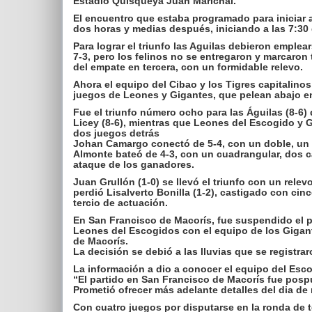
Estadio Quisqueya Juan Marichal.
El encuentro que estaba programado para iniciar a l
dos horas y medias después, iniciando a las 7:30 
Para lograr el triunfo las Aguilas debieron emple
7-3, pero los felinos no se entregaron y marcaron 
del empate en tercera, con un formidable relevo.
Ahora el equipo del Cibao y los Tigres capitalinos
juegos de Leones y Gigantes, que pelean abajo en
Fue el triunfo número ocho para las Águilas (8-6)
Licey (8-6), mientras que Leones del Escogido y G
dos juegos detrás
Johan Camargo conectó de 5-4, con un doble, un tr
Almonte bateó de 4-3, con un cuadrangular, dos c
ataque de los ganadores.
Juan Grullón (1-0) se llevó el triunfo con un relevo
perdió Lisalverto Bonilla (1-2), castigado con cinc
tercio de actuación.
En San Francisco de Macorís, fue suspendido el pa
Leones del Escogidos con el equipo de los Gigante
de Macorís.
La decisión se debió a las lluvias que se registr
La información a dio a conocer el equipo del Esco
“El partido en San Francisco de Macorís fue pospu
Prometió ofrecer más adelante detalles del dia de
Con cuatro juegos por disputarse en la ronda de t