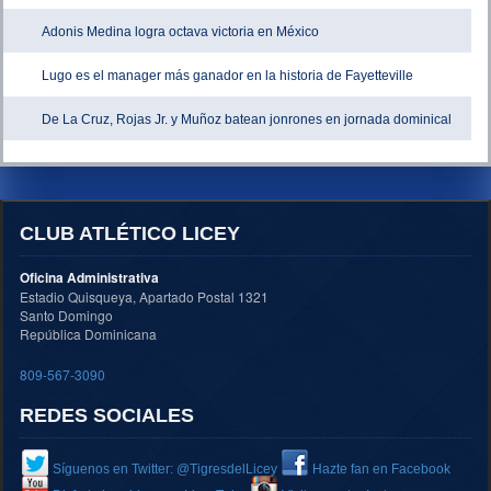
Adonis Medina logra octava victoria en México
Lugo es el manager más ganador en la historia de Fayetteville
De La Cruz, Rojas Jr. y Muñoz batean jonrones en jornada dominical
CLUB ATLÉTICO LICEY
Oficina Administrativa
Estadio Quisqueya, Apartado Postal 1321
Santo Domingo
República Dominicana
809-567-3090
REDES SOCIALES
Síguenos en Twitter: @TigresdelLicey
Hazte fan en Facebook