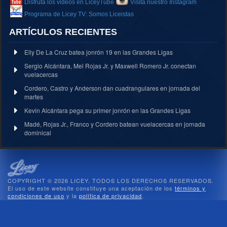
Disfruta los videos en LiceyTube
Visita nuestro Instagram
Programa de Licey TV: Somos Liceistas
ARTÍCULOS RECIENTES
Elly De La Cruz batea jonrón 19 en las Grandes Ligas
Sergio Alcántara, Mel Rojas Jr. y Maxwell Romero Jr. conectan
vuelacercas
Cordero, Castro y Anderson dan cuadrangulares en jornada del
martes
Kevin Alcántara pega su primer jonrón en las Grandes Ligas
Madé, Rojas Jr., Franco y Cordero batean vuelacercas en jornada
dominical
COPYRIGHT © 2026 LICEY. TODOS LOS DERECHOS RESERVADOS.
El uso de este website constituye una aceptación de los
términos y
condiciones de uso
y la
política de privacidad
.