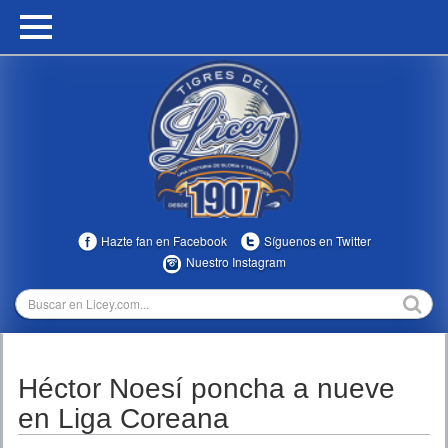
HOME
CALENDARIO
HISTORIA
ESTADÍSTICAS
COMUNIDAD
Hazte fan en Facebook
Síguenos en Twitter
INFOMEDIA
Nuestro Instagram
MULTIMEDIA
DIRECTIVOS 2023-2025
Héctor Noesí poncha a nueve
TEMPORADAS
en Liga Coreana