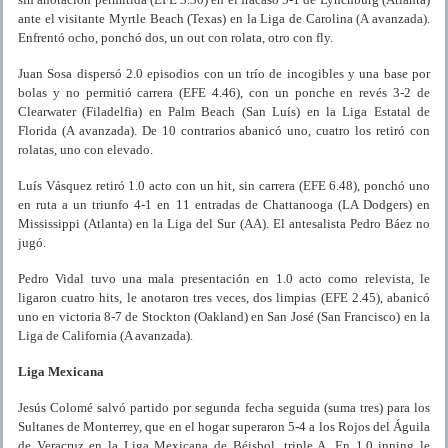
ante el visitante Myrtle Beach (Texas) en la Liga de Carolina (A avanzada).
Enfrentó ocho, ponchó dos, un out con rolata, otro con fly.
Juan Sosa dispersó 2.0 episodios con un trío de incogibles y una base por
bolas y no permitió carrera (EFE 4.46), con un ponche en revés 3-2 de
Clearwater (Filadelfia) en Palm Beach (San Luís) en la Liga Estatal de
Florida (A avanzada). De 10 contrarios abanicó uno, cuatro los retiró con
rolatas, uno con elevado.
Luís Vásquez retiró 1.0 acto con un hit, sin carrera (EFE 6.48), ponchó uno
en ruta a un triunfo 4-1 en 11 entradas de Chattanooga (LA Dodgers) en
Mississippi (Atlanta) en la Liga del Sur (AA). El antesalista Pedro Báez no
jugó.
Pedro Vidal tuvo una mala presentación en 1.0 acto como relevista, le
ligaron cuatro hits, le anotaron tres veces, dos limpias (EFE 2.45), abanicó
uno en victoria 8-7 de Stockton (Oakland) en San José (San Francisco) en la
Liga de California (A avanzada).
Liga Mexicana
Jesús Colomé salvó partido por segunda fecha seguida (suma tres) para los
Sultanes de Monterrey, que en el hogar superaron 5-4 a los Rojos del Águila
de Veracruz en la Liga Mexicana de Béisbol, triple A. En 1.0 inning le