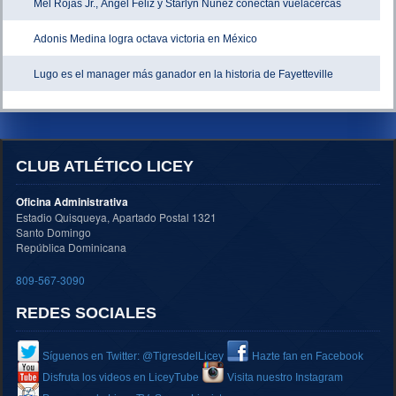
Mel Rojas Jr., Ángel Feliz y Starlyn Núñez conectan vuelacercas
Adonis Medina logra octava victoria en México
Lugo es el manager más ganador en la historia de Fayetteville
CLUB ATLÉTICO LICEY
Oficina Administrativa
Estadio Quisqueya, Apartado Postal 1321
Santo Domingo
República Dominicana
809-567-3090
REDES SOCIALES
Síguenos en Twitter: @TigresdelLicey
Hazte fan en Facebook
Disfruta los videos en LiceyTube
Visita nuestro Instagram