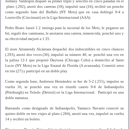
Jordany Valdespín disparó su primer triple y sencillo en cinco paradas en el
plato (.292), anotó dos carreras (18), impulsó una (16), recibió un ponche
como segundo bate del Buffalo (NY Mets) que en casa doblegó 9-4 a
Louisville (Cincinnati) en la Liga Internacional (AAA).
Pedro Beato lanzó 1.2 innings para la sucursal de los Mets, le pegaron un
hit, regaló dos caminatas, le anotaron una carrera, inmerecida, ponchó uno y
su efectividad mejoró a 1.35.
El siore Arismendy Alcántara despachó dos indiscutibles en cinco chances
(.293), anotó dos veces (36), impulsó su número 40, se ponchó una vez en
la paliza 12-1 que propinó Daytona (Chicago Cubs) a domicilio al Saint
Lucie (NY Mets) en la Liga Estatal de Florida (A avanzada). Cometió error
en tiro (27) y participó en un doble play.
Como segunda base, Anderson Hernández se fue de 5-2 (.251), impulso su
vuelta 16, se ponchó una vez en triunfo casero 9-6 de Indianápolis
(Pittsburgh) en Toledo (Detroit) en la Liga Internacional. Participó en una
doble matanza.
Bateando como designado de Indianápolis, Yamaico Navarro conectó su
quinto doble en tres viajes al plato (.284), anotó una vez, impulsó su vuelta
14 y recibió un boleto.