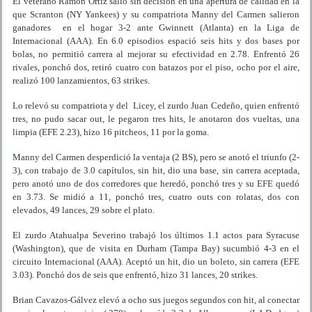
El veterano Ramón Ortiz salió sin decisión en una apertura de calidad en la
que Scranton (NY Yankees) y su compatriota Manny del Carmen salieron
ganadores en el hogar 3-2 ante Gwinnett (Atlanta) en la Liga de
Internacional (AAA). En 6.0 episodios espació seis hits y dos bases por
bolas, no permitió carrera al mejorar su efectividad en 2.78. Enfrentó 26
rivales, ponchó dos, retiró cuatro con batazos por el piso, ocho por el aire,
realizó 100 lanzamientos, 63 strikes.
Lo relevó su compatriota y del Licey, el zurdo Juan Cedeño, quien enfrentó
tres, no pudo sacar out, le pegaron tres hits, le anotaron dos vueltas, una
limpia (EFE 2.23), hizo 16 pitcheos, 11 por la goma.
Manny del Carmen desperdició la ventaja (2 BS), pero se anotó el triunfo (2-
3), con trabajo de 3.0 capítulos, sin hit, dio una base, sin carrera aceptada,
pero anotó uno de dos corredores que heredó, ponchó tres y su EFE quedó
en 3.73. Se midió a 11, ponchó tres, cuatro outs con rolatas, dos con
elevados, 49 lances, 29 sobre el plato.
El zurdo Atahualpa Severino trabajó los últimos 1.1 actos para Syracuse
(Washington), que de visita en Durham (Tampa Bay) sucumbió 4-3 en el
circuito Internacional (AAA). Aceptó un hit, dio un boleto, sin carrera (EFE
3.03). Ponchó dos de seis que enfrentó, hizo 31 lances, 20 strikes.
Brian Cavazos-Gálvez elevó a ocho sus juegos segundos con hit, al conectar