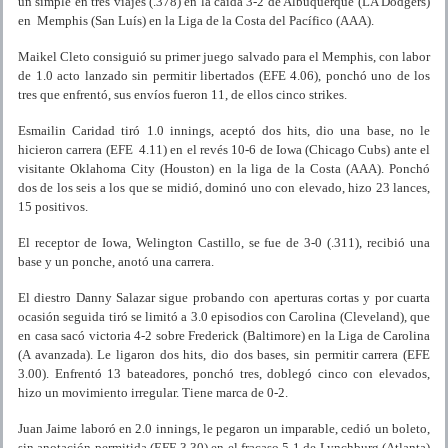
un simple en tres viajes (.378) en la caída 3-2 de Albuquerque (LA Dodgers)
en Memphis (San Luís) en la Liga de la Costa del Pacífico (AAA).
Maikel Cleto consiguió su primer juego salvado para el Memphis, con labor
de 1.0 acto lanzado sin permitir libertados (EFE 4.06), ponchó uno de los
tres que enfrentó, sus envíos fueron 11, de ellos cinco strikes.
Esmailin Caridad tiró 1.0 innings, aceptó dos hits, dio una base, no le
hicieron carrera (EFE 4.11) en el revés 10-6 de Iowa (Chicago Cubs) ante el
visitante Oklahoma City (Houston) en la liga de la Costa (AAA). Ponchó
dos de los seis a los que se midió, dominó uno con elevado, hizo 23 lances,
15 positivos.
El receptor de Iowa, Welington Castillo, se fue de 3-0 (.311), recibió una
base y un ponche, anotó una carrera.
El diestro Danny Salazar sigue probando con aperturas cortas y por cuarta
ocasión seguida tiró se limitó a 3.0 episodios con Carolina (Cleveland), que
en casa sacó victoria 4-2 sobre Frederick (Baltimore) en la Liga de Carolina
(A avanzada). Le ligaron dos hits, dio dos bases, sin permitir carrera (EFE
3.00). Enfrentó 13 bateadores, ponchó tres, doblegó cinco con elevados,
hizo un movimiento irregular. Tiene marca de 0-2.
Juan Jaime laboró en 2.0 innings, le pegaron un imparable, cedió un boleto,
sin anotación permitida (EFE 3.30) en el fracaso 5-1 de Lynchburg (Atlanta)