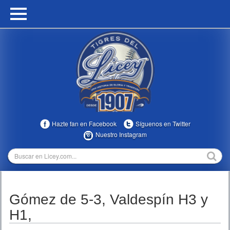
HOME
CALENDARIO
HISTORIA
ESTADÍSTICAS
COMUNIDAD
Hazte fan en Facebook
Síguenos en Twitter
INFOMEDIA
Nuestro Instagram
MULTIMEDIA
DIRECTIVOS 2023-2025
Gómez de 5-3, Valdespín H3 y
TEMPORADAS
H1,