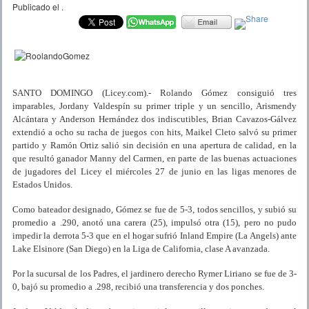
Publicado el
.
SANTO DOMINGO (Licey.com).- Rolando Gómez consiguió tres
imparables, Jordany Valdespín su primer triple y un sencillo, Arismendy
Alcántara y Anderson Hernández dos indiscutibles, Brian Cavazos-Gálvez
extendió a ocho su racha de juegos con hits, Maikel Cleto salvó su primer
partido y Ramón Ortiz salió sin decisión en una apertura de calidad, en la
que resultó ganador Manny del Carmen, en parte de las buenas actuaciones
de jugadores del Licey el miércoles 27 de junio en las ligas menores de
Estados Unidos.
Como bateador designado, Gómez se fue de 5-3, todos sencillos, y subió su
promedio a .290, anotó una carera (25), impulsó otra (15), pero no pudo
impedir la derrota 5-3 que en el hogar sufrió Inland Empire (La Angels) ante
Lake Elsinore (San Diego) en la Liga de California, clase A avanzada.
Por la sucursal de los Padres, el jardinero derecho Rymer Liriano se fue de 3-
0, bajó su promedio a .298, recibió una transferencia y dos ponches.