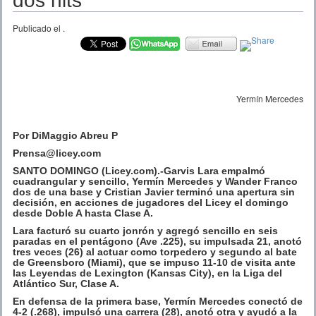
dos hits
Publicado el
.
Yermín Mercedes
Por DiMaggio Abreu P
Prensa@licey.com
SANTO DOMINGO (Licey.com).-Garvis Lara empalmó
cuadrangular y sencillo, Yermín Mercedes y Wander Franco
dos de una base y Cristian Javier terminó una apertura sin
decisión, en acciones de jugadores del Licey el domingo
desde Doble A hasta Clase A.
Lara facturó su cuarto jonrón y agregó sencillo en seis
paradas en el pentágono (Ave .225), su impulsada 21, anotó
tres veces (26) al actuar como torpedero y segundo al bate
de Greensboro (Miami), que se impuso 11-10 de visita ante
las Leyendas de Lexington (Kansas City), en la Liga del
Atlántico Sur, Clase A.
En defensa de la primera base, Yermín Mercedes conectó de
4-2 (.268), impulsó una carrera (28), anotó otra y ayudó a la