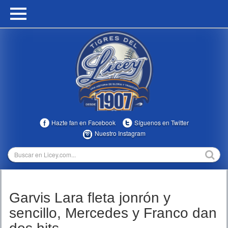
HOME
CALENDARIO
HISTORIA
ESTADÍSTICAS
COMUNIDAD
Hazte fan en Facebook
Síguenos en Twitter
INFOMEDIA
Nuestro Instagram
MULTIMEDIA
DIRECTIVOS 2023-2025
Garvis Lara fleta jonrón y
TEMPORADAS
sencillo, Mercedes y Franco dan