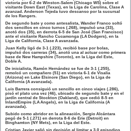
victoria por 6-2 de Winston-Salem (Chicago WS) sobre el
visitante Down East (Texas), en la Liga de Carolina, Clase A
avanzad. Anderson Tejeda tuvo descanso por la sucursal
de los Rangers.
De segundo bate y como antesalista, Wander Franco soltó
dos sencillos en cinco turnos (.268), impulsó una (33),
anotó dos (35), en derrota 6-5 de San José (San Francisco)
ante el visitante Rancho Cucamonga (LA Dodgers), en la
Liga de California, Clase A avanzada.
Juan Kelly ligó de 3-1 (.223), recibió base por bolas,
impulsó dos carreras (34), anotó una al actuar como primera
base de New Hampshire (Toronto), en la Liga del Este,
Doble A.
De inicialista, Ramón Hernández se fue de 3-1 (.255),
remolcó un compañero (51) en victoria 6-1 de Visalia
(Arizona) en Lake Elsinore (San Diego), en la Liga de
California (A avanzada).
Luis Barrera consiguió un sencillo en cinco viajes (.286),
pisó el plato una vez (46), ubicado de segundo bate y en el
jardín central de Stockton (Oakland), que cedió 8-5 en
InlandEmpire (LA Angels), en la Liga de California (A
avanzada).
Subido como abridor en la alineación, Sergio Alcántara
pegó de 5-1 (.271) en derrota 8-6 de Erie (Detroit) en
Binghamton (NY Mets), en la Liga del Este.
Cristian Javier salió sin decisión al limitar a 3.0 episodios