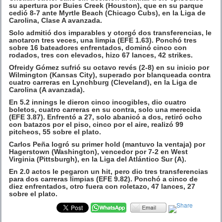
su apertura por Buies Creek (Houston), que en su parque
cedió 8-7 ante Myrtle Beach (Chicago Cubs), en la Liga de
Carolina, Clase A avanzada.
Solo admitió dos imparables y otorgó dos transferencias, le
anotaron tres veces, una limpia (EFE 1.63). Ponchó tres
sobre 16 bateadores enfrentados, dominó cinco con
rodados, tres con elevados, hizo 67 lances, 42 strikes.
Ofreidy Gómez sufrió su octavo revés (2-8) en su inicio por
Wilmington (Kansas City), superado por blanqueada contra
cuatro carreras en Lynchburg (Cleveland), en la Liga de
Carolina (A avanzada).
En 5.2 innings le dieron cinco incogibles, dio cuatro
boletos, cuatro carreras en su contra, solo una merecida
(EFE 3.87). Enfrentó a 27, solo abanicó a dos, retiró ocho
con batazos por el piso, cinco por el aire, realizó 99
pitcheos, 55 sobre el plato.
Carlos Peña logró su primer hold (mantuvo la ventaja) por
Hagerstown (Washington), vencedor por 7-2 en West
Virginia (Pittsburgh), en la Liga del Atlántico Sur (A).
En 2.0 actos le pegaron un hit, pero dio tres transferencias
para dos carreras limpias (EFE 9.82). Ponchó a cinco de
diez enfrentados, otro fuera con roletazo, 47 lances, 27
sobre el plato.