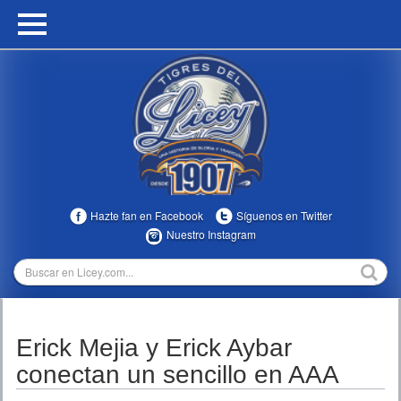
HOME
CALENDARIO
HISTORIA
ESTADÍSTICAS
COMUNIDAD
Hazte fan en Facebook
Síguenos en Twitter
INFOMEDIA
Nuestro Instagram
MULTIMEDIA
DIRECTIVOS 2023-2025
Erick Mejia y Erick Aybar
TEMPORADAS
conectan un sencillo en AAA