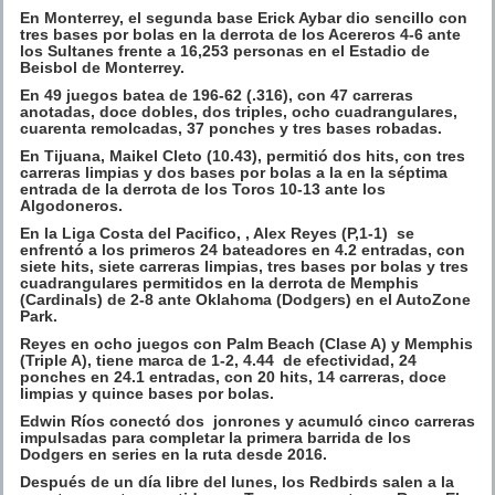
En Monterrey, el segunda base Erick Aybar dio sencillo con
tres bases por bolas en la derrota de los Acereros 4-6 ante
los Sultanes frente a 16,253 personas en el Estadio de
Beisbol de Monterrey.
En 49 juegos batea de 196-62 (.316), con 47 carreras
anotadas, doce dobles, dos triples, ocho cuadrangulares,
cuarenta remolcadas, 37 ponches y tres bases robadas.
En Tijuana, Maikel Cleto (10.43), permitió dos hits, con tres
carreras limpias y dos bases por bolas a la en la séptima
entrada de la derrota de los Toros 10-13 ante los
Algodoneros.
En la Liga Costa del Pacifico, , Alex Reyes (P,1-1) se
enfrentó a los primeros 24 bateadores en 4.2 entradas, con
siete hits, siete carreras limpias, tres bases por bolas y tres
cuadrangulares permitidos en la derrota de Memphis
(Cardinals) de 2-8 ante Oklahoma (Dodgers) en el AutoZone
Park.
Reyes en ocho juegos con Palm Beach (Clase A) y Memphis
(Triple A), tiene marca de 1-2, 4.44 de efectividad, 24
ponches en 24.1 entradas, con 20 hits, 14 carreras, doce
limpias y quince bases por bolas.
Edwin Ríos conectó dos jonrones y acumuló cinco carreras
impulsadas para completar la primera barrida de los
Dodgers en series en la ruta desde 2016.
Después de un día libre del lunes, los Redbirds salen a la