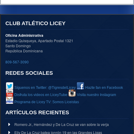
CLUB ATLÉTICO LICEY
Oficina Administrativa
Estadio Quisqueya, Apartado Postal 1321
Santo Domingo
República Dominicana
809-567-3090
REDES SOCIALES
Síguenos en Twitter: @TigresdelLicey
Hazte fan en Facebook
Disfruta los videos en LiceyTube
Visita nuestro Instagram
Programa de Licey TV: Somos Liceistas
ARTÍCULOS RECIENTES
Romero Jr., Hernández y De La Cruz se van sobre la verja
Elly De La Cruz batea jonrón 19 en las Grandes Ligas