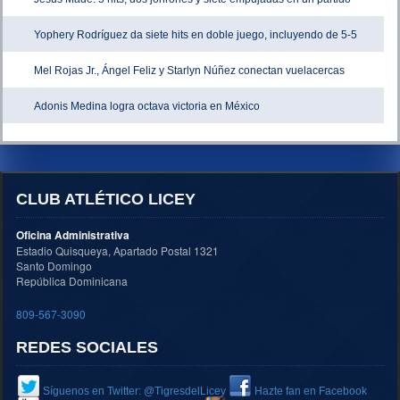
Yophery Rodríguez da siete hits en doble juego, incluyendo de 5-5
Mel Rojas Jr., Ángel Feliz y Starlyn Núñez conectan vuelacercas
Adonis Medina logra octava victoria en México
CLUB ATLÉTICO LICEY
Oficina Administrativa
Estadio Quisqueya, Apartado Postal 1321
Santo Domingo
República Dominicana
809-567-3090
REDES SOCIALES
Síguenos en Twitter: @TigresdelLicey
Hazte fan en Facebook