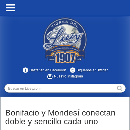
HOME
CALENDARIO
HISTORIA
ESTADÍSTICAS
COMUNIDAD
Hazte fan en Facebook
Síguenos en Twitter
INFOMEDIA
Nuestro Instagram
MULTIMEDIA
DIRECTIVOS 2023-2025
Bonifacio y Mondesí conectan
TEMPORADAS
doble y sencillo cada uno