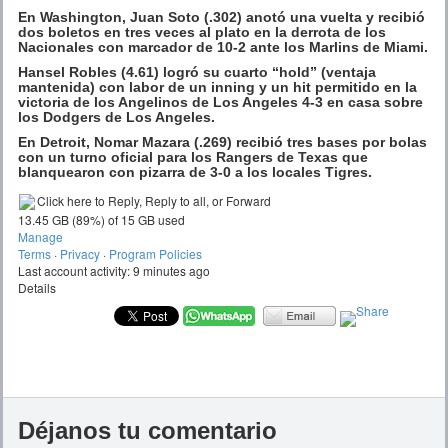
En Washington, Juan Soto (.302) anotó una vuelta y recibió
dos boletos en tres veces al plato en la derrota de los
Nacionales con marcador de 10-2 ante los Marlins de Miami.
Hansel Robles (4.61) logró su cuarto “hold” (ventaja
mantenida) con labor de un inning y un hit permitido en la
victoria de los Angelinos de Los Angeles 4-3 en casa sobre
los Dodgers de Los Angeles.
En Detroit, Nomar Mazara (.269) recibió tres bases por bolas
con un turno oficial para los Rangers de Texas que
blanquearon con pizarra de 3-0 a los locales Tigres.
Click here to
Reply
,
Reply to all
, or
Forward
13.45 GB
(89%) of
15 GB
used
Manage
Terms
·
Privacy
·
Program Policies
Last account activity: 9 minutes ago
Details
Déjanos tu comentario