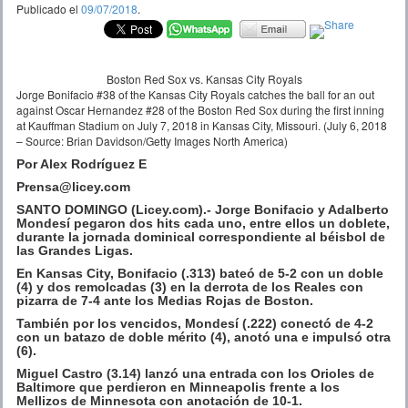
Publicado el
09/07/2018
.
Boston Red Sox vs. Kansas City Royals
Jorge Bonifacio #38 of the Kansas City Royals catches the ball for an out
against Oscar Hernandez #28 of the Boston Red Sox during the first inning
at Kauffman Stadium on July 7, 2018 in Kansas City, Missouri. (July 6, 2018
– Source: Brian Davidson/Getty Images North America)
Por Alex Rodríguez E
Prensa@licey.com
SANTO DOMINGO (Licey.com).- Jorge Bonifacio y Adalberto
Mondesí pegaron dos hits cada uno, entre ellos un doblete,
durante la jornada dominical correspondiente al béisbol de
las Grandes Ligas.
En Kansas City, Bonifacio (.313) bateó de 5-2 con un doble
(4) y dos remolcadas (3) en la derrota de los Reales con
pizarra de 7-4 ante los Medias Rojas de Boston.
También por los vencidos, Mondesí (.222) conectó de 4-2
con un batazo de doble mérito (4), anotó una e impulsó otra
(6).
Miguel Castro (3.14) lanzó una entrada con los Orioles de
Baltimore que perdieron en Minneapolis frente a los
Mellizos de Minnesota con anotación de 10-1.