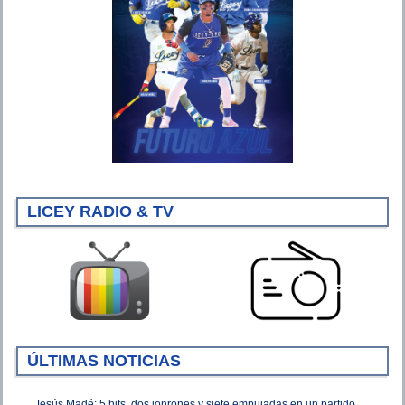
LICEY RADIO & TV
ÚLTIMAS NOTICIAS
Jesús Madé: 5 hits, dos jonrones y siete empujadas en un partido