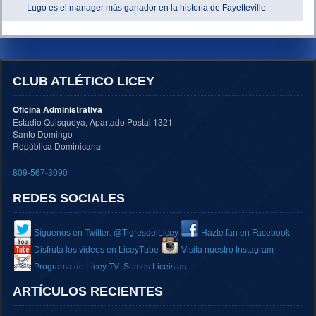
Lugo es el manager más ganador en la historia de Fayetteville
CLUB ATLÉTICO LICEY
Oficina Administrativa
Estadio Quisqueya, Apartado Postal 1321
Santo Domingo
República Dominicana
809-567-3090
REDES SOCIALES
Síguenos en Twitter: @TigresdelLicey
Hazte fan en Facebook
Disfruta los videos en LiceyTube
Visita nuestro Instagram
Programa de Licey TV: Somos Liceistas
ARTÍCULOS RECIENTES