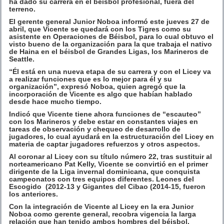
ha dado su carrera en el béisbol profesional, fuera del
terreno.
El gerente general Junior Noboa informó este jueves 27 de
abril, que Vicente se quedará con los Tigres como su
asistente en Operaciones de Béisbol, para lo cual obtuvo el
visto bueno de la organización para la que trabaja el nativo
de Haina en el béisbol de Grandes Ligas, los Marineros de
Seattle.
“Él está en una nueva etapa de su carrera y con el Licey va
a realizar funciones que es lo mejor para él y su
organización”, expresó Noboa, quien agregó que la
incorporación de Vicente es algo que habían hablado
desde hace mucho tiempo.
Indicó que Vicente tiene ahora funciones de “escauteo”
con los Marineros y debe estar en constantes viajes en
tareas de observación y chequeo de desarrollo de
jugadores, lo cual ayudará en la estructuración del Licey en
materia de captar jugadores refuerzos y otros aspectos.
Al coronar al Licey con su título número 22, tras sustituir al
norteamericano Pat Kelly, Vicente se convirtió en el primer
dirigente de la Liga invernal dominicana, que conquista
campeonatos con tres equipos diferentes. Leones del
Escogido (2012-13 y Gigantes del Cibao (2014-15, fueron
los anteriores.
Con la integración de Vicente al Licey en la era Junior
Noboa como gerente general, recobra vigencia la larga
relación que han tenido ambos hombres del béisbol.