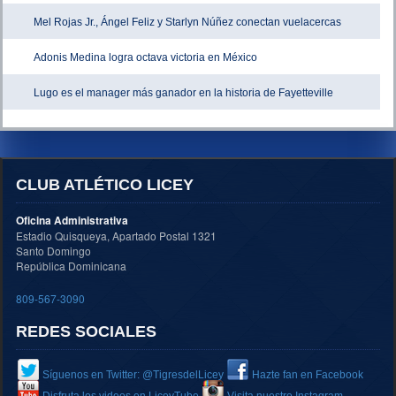
Mel Rojas Jr., Ángel Feliz y Starlyn Núñez conectan vuelacercas
Adonis Medina logra octava victoria en México
Lugo es el manager más ganador en la historia de Fayetteville
CLUB ATLÉTICO LICEY
Oficina Administrativa
Estadio Quisqueya, Apartado Postal 1321
Santo Domingo
República Dominicana
809-567-3090
REDES SOCIALES
Síguenos en Twitter: @TigresdelLicey
Hazte fan en Facebook