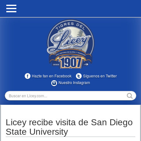
HOME
CALENDARIO
HISTORIA
ESTADÍSTICAS
COMUNIDAD
Hazte fan en Facebook
Síguenos en Twitter
INFOMEDIA
Nuestro Instagram
MULTIMEDIA
DIRECTIVOS 2023-2025
Licey recibe visita de San Diego
TEMPORADAS
State University