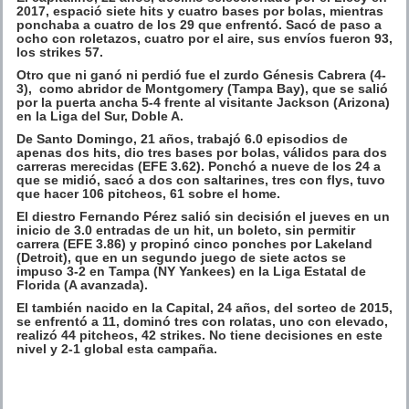
2017, espació siete hits y cuatro bases por bolas, mientras
ponchaba a cuatro de los 29 que enfrentó. Sacó de paso a
ocho con roletazos, cuatro por el aire, sus envíos fueron 93,
los strikes 57.
Otro que ni ganó ni perdió fue el zurdo Génesis Cabrera (4-
3), como abridor de Montgomery (Tampa Bay), que se salió
por la puerta ancha 5-4 frente al visitante Jackson (Arizona)
en la Liga del Sur, Doble A.
De Santo Domingo, 21 años, trabajó 6.0 episodios de
apenas dos hits, dio tres bases por bolas, válidos para dos
carreras merecidas (EFE 3.62). Ponchó a nueve de los 24 a
que se midió, sacó a dos con saltarines, tres con flys, tuvo
que hacer 106 pitcheos, 61 sobre el home.
El diestro Fernando Pérez salió sin decisión el jueves en un
inicio de 3.0 entradas de un hit, un boleto, sin permitir
carrera (EFE 3.86) y propinó cinco ponches por Lakeland
(Detroit), que en un segundo juego de siete actos se
impuso 3-2 en Tampa (NY Yankees) en la Liga Estatal de
Florida (A avanzada).
El también nacido en la Capital, 24 años, del sorteo de 2015,
se enfrentó a 11, dominó tres con rolatas, uno con elevado,
realizó 44 pitcheos, 42 strikes. No tiene decisiones en este
nivel y 2-1 global esta campaña.