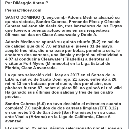
Por DiMaggio Abreu P
Prensa@licey.com
SANTO DOMINGO (Licey.com).- Adonis Medina alcanzó su
quinta victoria, Sandro Cabrera, Frenando Pérez y Génesis
Cabrera salieron sin decisión, tres lanzadores de los Tigres
que tuvieron buenas actuaciones en sus respectivas
últimas salidas en Clase A avanzada y Doble A.
Adonis Medina se apuntó su quinto triunfo (5-2) en salida
de calidad que duró 7.0 entradas el jueves 31 de mayo,
aceptó tres hits, dio una base por bolas, ponchó a seis, le
anotaron dos carreras, una limpia y mejoró su efectividad a
4.97 al conducir a Clearwater (Filadelfia) a derrotar al
visitante Fort Myers (Minnesota) en la Liga Estatal de
Florida, Clase A avanzada.
La quinta selección del Licey en 2017 en el Sorteo de la
LiDom, nativo de Santo Domingo, 21 años, enfrentó a 26,
retiró 13 con batazos por el suelo, dos por el aire, sus
pitcheos fueron 87, sobre el plato 59, no golpeó ni tiró wild.
Ha ganado sus últimas dos salidas y tres de las cuatro
previas.
Sandro Cabrera (6-0) no tuvo decisión el miércoles cuando
completó 7.0 capítulos de dos carreras limpias (EFE 3.12)
en un revés 3-2 de San José (San Francisco) en su casa
ante Visalia (Arizona) en la Liga de California, Clase A
avanzad.
El capitalino, 22 años, décimo seleccionado por el Licey en