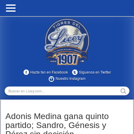
HOME
CALENDARIO
HISTORIA
ESTADÍSTICAS
COMUNIDAD
Hazte fan en Facebook
Síguenos en Twitter
INFOMEDIA
Nuestro Instagram
MULTIMEDIA
DIRECTIVOS 2023-2025
Adonis Medina gana quinto
TEMPORADAS
partido; Sandro, Génesis y