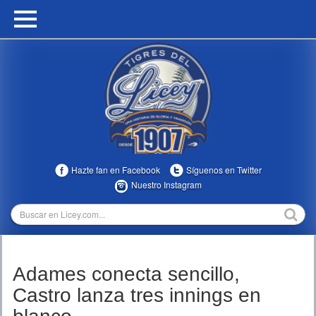
HOME
CALENDARIO
HISTORIA
ESTADÍSTICAS
COMUNIDAD
Hazte fan en Facebook
Síguenos en Twitter
INFOMEDIA
Nuestro Instagram
MULTIMEDIA
DIRECTIVOS 2023-2025
Adames conecta sencillo,
TEMPORADAS
Castro lanza tres innings en