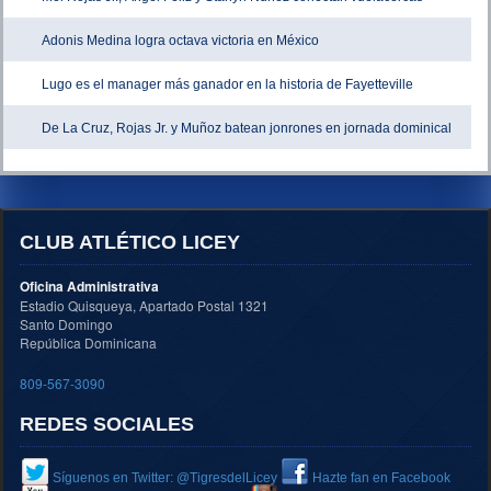
Adonis Medina logra octava victoria en México
Lugo es el manager más ganador en la historia de Fayetteville
De La Cruz, Rojas Jr. y Muñoz batean jonrones en jornada dominical
CLUB ATLÉTICO LICEY
Oficina Administrativa
Estadio Quisqueya, Apartado Postal 1321
Santo Domingo
República Dominicana
809-567-3090
REDES SOCIALES
Síguenos en Twitter: @TigresdelLicey
Hazte fan en Facebook