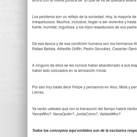
Los peloteros son un reflejo de la sociedad. Hoy, la mayoría de
irrespetuosos. Muchos, inclusive, llegan a ser violentos y hasta
fuerte, humilde, orgullosa, y los hijos respetuosos de sus padr
De esa época y de esa condición humana son los hermanos Alo
Rafael Batista, Alfredito Griffin, Pedro González, Cesarían Ger
A ninguno de ellos se les conoce haber abandonado a sus respe
haber sido colocados en la alineación inicial.
Por eso hoy basta decir Felipe y pensamos en Alou, Mota y p
Llenas.
Ya verán ustedes que con el transcurrir del tiempo habrá ciert
YamaWho?, NavaQuién?, JordaCómo?, ValdesWho?
Todos los conceptos aquí emitidos son de la exclusiva respo