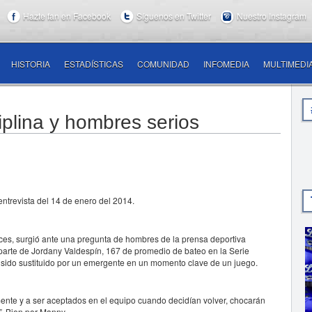
Hazte fan en Facebook
Síguenos en Twitter
Nuestro Instagram
HISTORIA
ESTADÍSTICAS
COMUNIDAD
INFOMEDIA
MULTIMEDI
iplina y hombres serios
ntrevista del 14 de enero del 2014.
ces, surgió ante una pregunta de hombres de la prensa deportiva
parte de Jordany Valdespín, 167 de promedio de bateo en la Serie
 sido sustituido por un emergente en un momento clave de un juego.
ente y a ser aceptados en el equipo cuando decidían volver, chocarán
.
Bien por Manny.