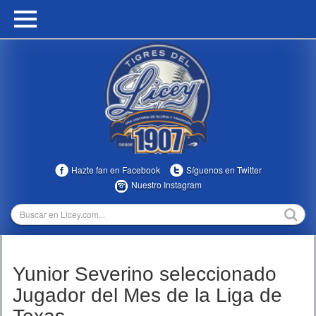
HOME
CALENDARIO
HISTORIA
ESTADÍSTICAS
COMUNIDAD
Hazte fan en Facebook
Síguenos en Twitter
INFOMEDIA
Nuestro Instagram
MULTIMEDIA
DIRECTIVOS 2023-2025
Yunior Severino seleccionado
TEMPORADAS
Jugador del Mes de la Liga de