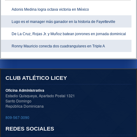
Adonis Medina logra octava victoria en México
Lugo es el manager más ganador en la historia de Fayetteville
De La Cruz, Rojas Jr. y Muñoz batean jonrones en jornada dominical
Ronny Mauricio conecta dos cuadrangulares en Triple A
CLUB ATLÉTICO LICEY
Oficina Administrativa
Estadio Quisqueya, Apartado Postal 1321
Santo Domingo
República Dominicana
809-567-3090
REDES SOCIALES