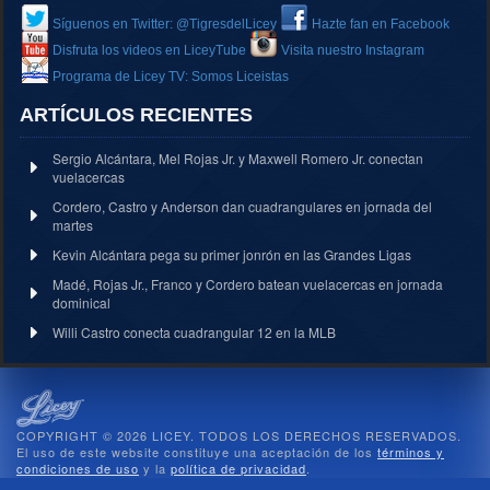
Síguenos en Twitter: @TigresdelLicey
Hazte fan en Facebook
Disfruta los videos en LiceyTube
Visita nuestro Instagram
Programa de Licey TV: Somos Liceistas
ARTÍCULOS RECIENTES
Sergio Alcántara, Mel Rojas Jr. y Maxwell Romero Jr. conectan
vuelacercas
Cordero, Castro y Anderson dan cuadrangulares en jornada del
martes
Kevin Alcántara pega su primer jonrón en las Grandes Ligas
Madé, Rojas Jr., Franco y Cordero batean vuelacercas en jornada
dominical
Willi Castro conecta cuadrangular 12 en la MLB
COPYRIGHT © 2026 LICEY. TODOS LOS DERECHOS RESERVADOS.
El uso de este website constituye una aceptación de los
términos y
condiciones de uso
y la
política de privacidad
.