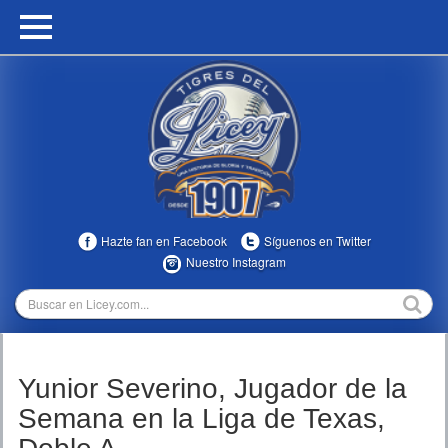
HOME
CALENDARIO
HISTORIA
ESTADÍSTICAS
COMUNIDAD
Hazte fan en Facebook
Síguenos en Twitter
INFOMEDIA
Nuestro Instagram
MULTIMEDIA
DIRECTIVOS 2023-2025
Yunior Severino, Jugador de la
TEMPORADAS
Semana en la Liga de Texas,