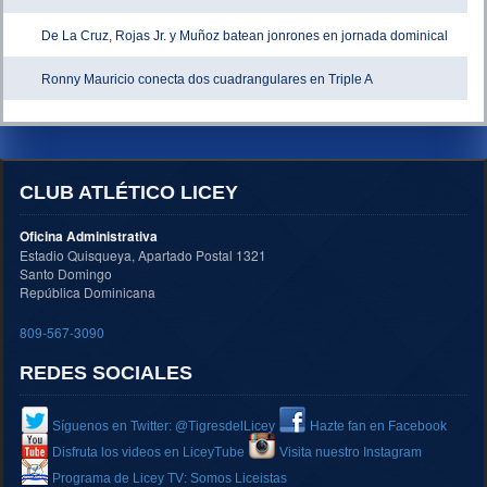
De La Cruz, Rojas Jr. y Muñoz batean jonrones en jornada dominical
Ronny Mauricio conecta dos cuadrangulares en Triple A
CLUB ATLÉTICO LICEY
Oficina Administrativa
Estadio Quisqueya, Apartado Postal 1321
Santo Domingo
República Dominicana
809-567-3090
REDES SOCIALES
Síguenos en Twitter: @TigresdelLicey
Hazte fan en Facebook
Disfruta los videos en LiceyTube
Visita nuestro Instagram
Programa de Licey TV: Somos Liceistas