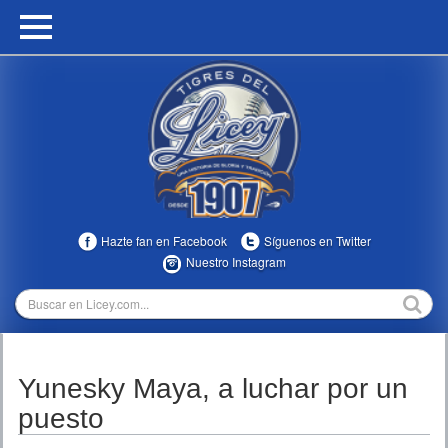
HOME
CALENDARIO
HISTORIA
ESTADÍSTICAS
COMUNIDAD
Hazte fan en Facebook
Síguenos en Twitter
INFOMEDIA
Nuestro Instagram
MULTIMEDIA
DIRECTIVOS 2023-2025
Yunesky Maya, a luchar por un
TEMPORADAS
puesto