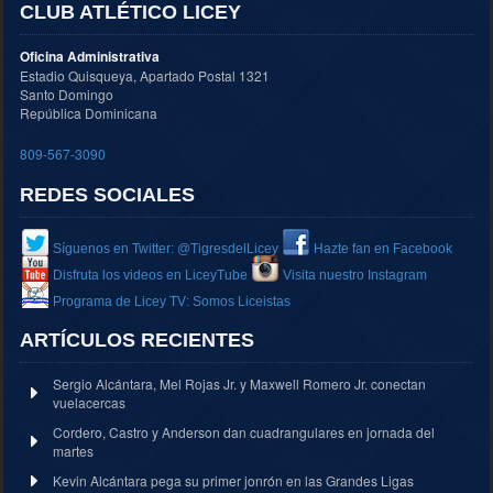
CLUB ATLÉTICO LICEY
Oficina Administrativa
Estadio Quisqueya, Apartado Postal 1321
Santo Domingo
República Dominicana
809-567-3090
REDES SOCIALES
Síguenos en Twitter: @TigresdelLicey
Hazte fan en Facebook
Disfruta los videos en LiceyTube
Visita nuestro Instagram
Programa de Licey TV: Somos Liceistas
ARTÍCULOS RECIENTES
Sergio Alcántara, Mel Rojas Jr. y Maxwell Romero Jr. conectan
vuelacercas
Cordero, Castro y Anderson dan cuadrangulares en jornada del
martes
Kevin Alcántara pega su primer jonrón en las Grandes Ligas