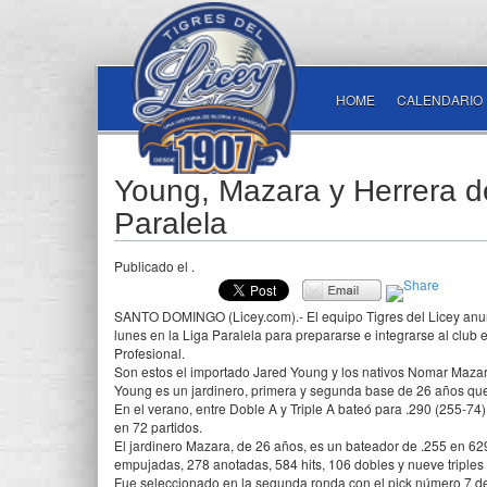
HOME
CALENDARIO
Young, Mazara y Herrera de
Paralela
Publicado el
.
SANTO DOMINGO (Licey.com).- El equipo Tigres del Licey anunc
lunes en la Liga Paralela para prepararse e integrarse al clu
Profesional.
Son estos el importado Jared Young y los nativos Nomar Mazar
Young es un jardinero, primera y segunda base de 26 años qu
En el verano, entre Doble A y Triple A bateó para .290 (255-74
en 72 partidos.
El jardinero Mazara, de 26 años, es un bateador de .255 en 62
empujadas, 278 anotadas, 584 hits, 106 dobles y nueve triples 
Fue seleccionado en la segunda ronda con el pick número 7 de