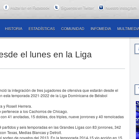
Hazte fan en Facebook
Síguenos en Twitter
Nuestro Instagram
HISTORIA
ESTADÍSTICAS
COMUNIDAD
INFOMEDIA
MULTIMEDI
sde el lunes en la Liga
ió la integración de tres jugadores de ofensiva que estarán desde el
b en esta temporada 2021-2022 de la Liga Dominicana de Béisbol
a y Rosell Herrera.
e pertenece a los Cachorros de Chicago.
) con 41 anotadas, 15 dobles, dos triples, nueve jonrones y 40 remolcadas
9 partidos y seis temporadas en las Grandes Ligas con 83 jonrones, 342
con Texas, Medias Blancas y Detroit.
l sorteo de novatos del 2013. En la temporada 2014-15 vio acción en 15