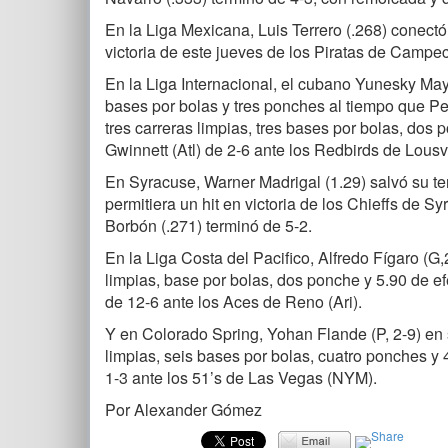
En la Liga Mexicana, Luis Terrero (.268) conectó
victoria de este jueves de los Piratas de Campe
En la Liga Internacional, el cubano Yunesky Maya
bases por bolas y tres ponches al tiempo que Ped
tres carreras limpias, tres bases por bolas, dos
Gwinnett (Atl) de 2-6 ante los Redbirds de Lousvil
En Syracuse, Warner Madrigal (1.29) salvó su te
permitiera un hit en victoria de los Chieffs de S
Borbón (.271) terminó de 5-2.
En la Liga Costa del Pacifico, Alfredo Fígaro (G,
limpias, base por bolas, dos ponche y 5.90 de efe
de 12-6 ante los Aces de Reno (Ari).
Y en Colorado Spring, Yohan Flande (P, 2-9) en s
limpias, seis bases por bolas, cuatro ponches y 4
1-3 ante los 51’s de Las Vegas (NYM).
Por Alexander Gómez