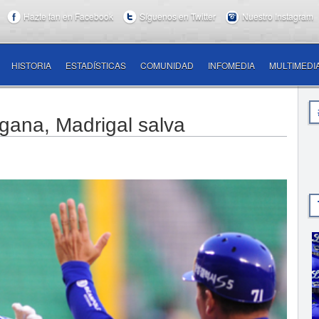
Hazte fan en Facebook
Síguenos en Twitter
Nuestro Instagram
HISTORIA
ESTADÍSTICAS
COMUNIDAD
INFOMEDIA
MULTIMEDI
gana, Madrigal salva