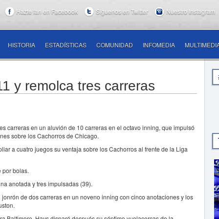
Hazte fan en Facebook
Síguenos en Twitter
Nuestro Instagram
HISTORIA
ESTADÍSTICAS
COMUNIDAD
INFOMEDIA
MULTIMEDI
1 y remolca tres carreras
s carreras en un aluvión de 10 carreras en el octavo inning, que impulsó
lunes sobre los Cachorros de Chicago.
iar a cuatro juegos su ventaja sobre los Cachorros al frente de la Liga
 por bolas.
una anotada y tres impulsadas (39).
 jonrón de dos carreras en un noveno inning con cinco anotaciones y los
uston.
 para Baltimore. Hays disparó después su séptimo vuelacercas de la