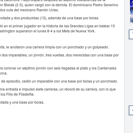
 Bielak (2-3), quien cargó con la derrota. El dominicano Pedro Severino
 dos outs del mexicano Ramón Urías.
 anotada y dos producidas (13), además de una base por bolas.
 en el primer jugador en la historia de las Grandes Ligas en batear 15
ashington superaron el lunes 8-4 a los Mets de Nueva York.
hits, le anotaron una carrera limpia con un ponchado y un golpeado.
ió dos imparables, un jonrón, tres vueltas, dos merecidas con una base por
a coronar un séptimo jonrón con seis llegadas al plato y los Cardenales
zona.
o de episodio, cedió un imparable con una base por bolas y un ponchado.
ma entrada e impulsó siete carreras, un récord de su carrera, con lo que
s Filis de Filadelfia.
notada y una base por bolas.