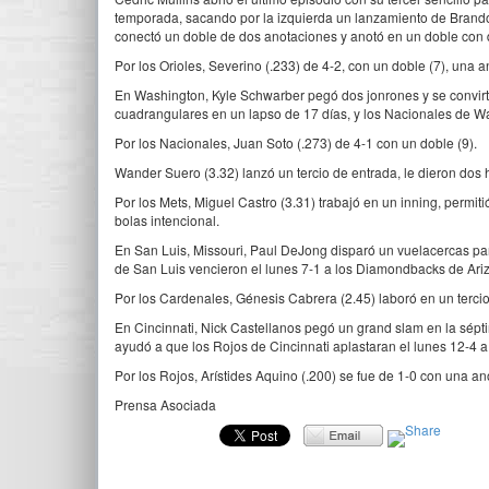
temporada, sacando por la izquierda un lanzamiento de Brandon
conectó un doble de dos anotaciones y anotó en un doble con
Por los Orioles, Severino (.233) de 4-2, con un doble (7), una
En Washington, Kyle Schwarber pegó dos jonrones y se convirtió
cuadrangulares en un lapso de 17 días, y los Nacionales de W
Por los Nacionales, Juan Soto (.273) de 4-1 con un doble (9).
Wander Suero (3.32) lanzó un tercio de entrada, le dieron dos 
Por los Mets, Miguel Castro (3.31) trabajó en un inning, permit
bolas intencional.
En San Luis, Missouri, Paul DeJong disparó un vuelacercas par
de San Luis vencieron el lunes 7-1 a los Diamondbacks de Ari
Por los Cardenales, Génesis Cabrera (2.45) laboró en un terci
En Cincinnati, Nick Castellanos pegó un grand slam en la sépti
ayudó a que los Rojos de Cincinnati aplastaran el lunes 12-4 a lo
Por los Rojos, Arístides Aquino (.200) se fue de 1-0 con una a
Prensa Asociada