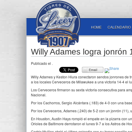
HOME
CALENDARIO
Willy Adames logra jonrón 1
Publicado el
.
Willy Adames y Keston Hiura conectaron sendos jonrones de tre
a los locales Cerveceros de Milawukee a una victoria 14-4 el 
Los Cerveceros firmaron su sexta victoria consecutiva para ampl
Nacional.
Por los Cachorros, Sergio Alcántara (.183) de 4-0 con una base
Por los Cerveceros, Adames (.240) de 5-2 con un jonrón (11), 
En Houston, Austin Hays rompió el empate en la pizarra con un
Orioles de Baltimore derrotaron el lunes 9-7 a los Astros de Ho
Cedric Mullins abrió el último episodio con su tercer sencillo