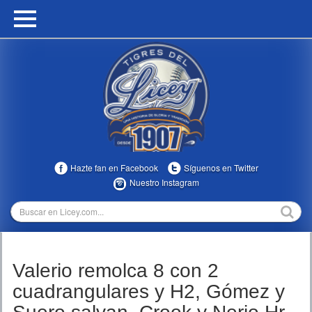
HOME
CALENDARIO
HISTORIA
ESTADÍSTICAS
COMUNIDAD
Hazte fan en Facebook
Síguenos en Twitter
INFOMEDIA
Nuestro Instagram
MULTIMEDIA
DIRECTIVOS 2023-2025
Valerio remolca 8 con 2
TEMPORADAS
cuadrangulares y H2, Gómez y