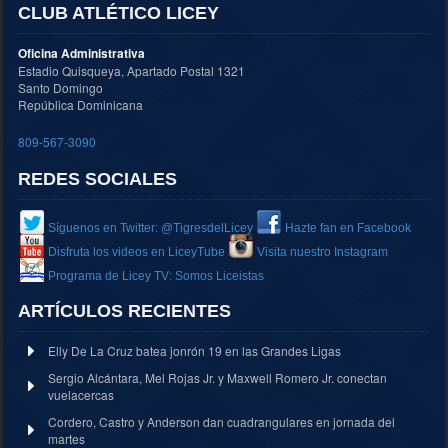
CLUB ATLÉTICO LICEY
Oficina Administrativa
Estadio Quisqueya, Apartado Postal 1321
Santo Domingo
República Dominicana
809-567-3090
REDES SOCIALES
Síguenos en Twitter: @TigresdelLicey
Hazte fan en Facebook
Disfruta los videos en LiceyTube
Visita nuestro Instagram
Programa de Licey TV: Somos Liceistas
ARTÍCULOS RECIENTES
Elly De La Cruz batea jonrón 19 en las Grandes Ligas
Sergio Alcántara, Mel Rojas Jr. y Maxwell Romero Jr. conectan
vuelacercas
Cordero, Castro y Anderson dan cuadrangulares en jornada del
martes