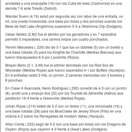
anotadas y una empujada (16) con los Cubs de Iowa (Cachorros) en una
derrota 7-6 ante Toledo (Detroit).
Wander Suero (4.74) salvó por segunda vez con labor de una entrada, un
hit, una vuelta inmerecida, una base por bolas y dos ponches cuando los
Bees de Salt Lake (Angelinos) superaron 5-3 a Oklahoma City (Dodgers).
César Valdez (2.80) fue el abridor por los ganadores y en 7 episodios
permitió 5 imparables, una carrera limpia con cuatro ponchados.
Yermín Mercedes (. 226) dio de 3-1 que fue un doblete (5) con un boleto y
una base robada (5) para los Knights de Charlotte (Medias Blancas) que
fueron blanqueados 6-0 por Louisville (Rojos).
Brayan Bello (3-1, 3.49) fue el pitcher derrotado con los Red Sox de
Worcester (Medias Rojas) que fueron superados 4-1 por Buffalo (Azulejos) .
En 6 entradas cedió 3 hits, un jonrón, 2 carreras merecidas con 3 boletos y
8 ponches.
En Clase A Avanzada, Nerio Rodríguez (.292) conectó de 4-3 con un jonrón
(8), anotó una y empujó dos (22) por los Tourists de Asheville (Astros) que
perdieron 16-4 frente a Greenville (Medias Rojas).
Johan Rojas (.214) bateó de 5-2 con un doble (11), una remolcada (16) y
una base robada (28) para los BlueClaws de Jersey Shore (Filis) en una
victoria 4-2 sobre los Renegades de Hudson Valley (Yanquis).
Allan Cerda (.222) pegó de 4-2 con una base por bolas con los Dragons de
Dayton (Rojos) que cayeron 4-3 frente a Great Lakes (Dodgers).