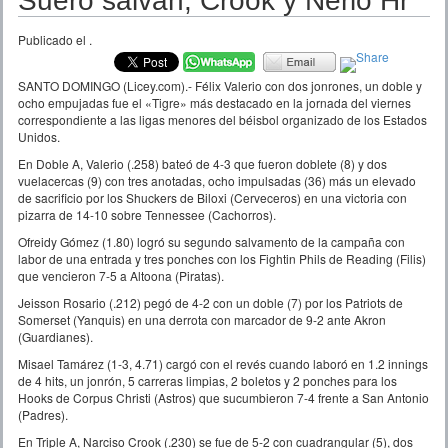
Suero salvan, Crook y Nerio Hr
Publicado el
.
SANTO DOMINGO (Licey.com).- Félix Valerio con dos jonrones, un doble y
ocho empujadas fue el «Tigre» más destacado en la jornada del viernes
correspondiente a las ligas menores del béisbol organizado de los Estados
Unidos.
En Doble A, Valerio (.258) bateó de 4-3 que fueron doblete (8) y dos
vuelacercas (9) con tres anotadas, ocho impulsadas (36) más un elevado
de sacrificio por los Shuckers de Biloxi (Cerveceros) en una victoria con
pizarra de 14-10 sobre Tennessee (Cachorros).
Ofreidy Gómez (1.80) logró su segundo salvamento de la campaña con
labor de una entrada y tres ponches con los Fightin Phils de Reading (Filis)
que vencieron 7-5 a Altoona (Piratas).
Jeisson Rosario (.212) pegó de 4-2 con un doble (7) por los Patriots de
Somerset (Yanquis) en una derrota con marcador de 9-2 ante Akron
(Guardianes).
Misael Tamárez (1-3, 4.71) cargó con el revés cuando laboró en 1.2 innings
de 4 hits, un jonrón, 5 carreras limpias, 2 boletos y 2 ponches para los
Hooks de Corpus Christi (Astros) que sucumbieron 7-4 frente a San Antonio
(Padres).
En Triple A, Narciso Crook (.230) se fue de 5-2 con cuadrangular (5), dos