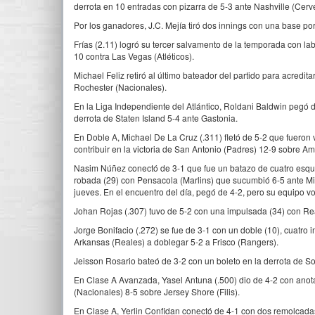
derrota en 10 entradas con pizarra de 5-3 ante Nashville (Cerv
Por los ganadores, J.C. Mejía tiró dos innings con una base po
Frías (2.11) logró su tercer salvamento de la temporada con l
10 contra Las Vegas (Atléticos).
Michael Feliz retiró al último bateador del partido para acredi
Rochester (Nacionales).
En la Liga Independiente del Atlántico, Roldani Baldwin pegó 
derrota de Staten Island 5-4 ante Gastonia.
En Doble A, Michael De La Cruz (.311) fletó de 5-2 que fueron
contribuir en la victoria de San Antonio (Padres) 12-9 sobre A
Nasim Núñez conectó de 3-1 que fue un batazo de cuatro esqui
robada (29) con Pensacola (Marlins) que sucumbió 6-5 ante Mis
jueves. En el encuentro del día, pegó de 4-2, pero su equipo vo
Johan Rojas (.307) tuvo de 5-2 con una impulsada (34) con Read
Jorge Bonifacio (.272) se fue de 3-1 con un doble (10), cuatro 
Arkansas (Reales) a doblegar 5-2 a Frisco (Rangers).
Jeisson Rosario bateó de 3-2 con un boleto en la derrota de So
En Clase A Avanzada, Yasel Antuna (.500) dio de 4-2 con anota
(Nacionales) 8-5 sobre Jersey Shore (Filis).
En Clase A, Yerlin Confidan conectó de 4-1 con dos remolcadas 