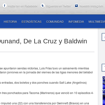
Hazte fan en Facebook
Síguenos en Twitter
Nuestro Instagram
HISTORIA
ESTADÍSTICAS
COMUNIDAD
INFOMEDIA
MULTIMEDI
 Dunand, De La Cruz y Baldwin
 apuntaron sendas victorias, Luis Frías tuvo un salvamento mientras
ron jonrones en la jornada del viernes de las ligas menores del béisbol
res entradas, dos boletos y dos ponches cuando Salt Lake (Angelinos)
t con tres ponchados para Tacoma (Marineros) que venció en 10 episodios 4-
e impulsó una (22) con una transferencia por Gwinnett (Bravos) en una