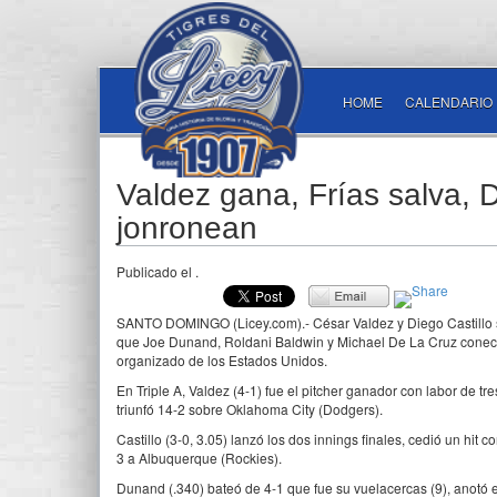
HOME
CALENDARIO
Valdez gana, Frías salva,
jonronean
Publicado el
.
SANTO DOMINGO (Licey.com).- César Valdez y Diego Castillo se
que Joe Dunand, Roldani Baldwin y Michael De La Cruz conecta
organizado de los Estados Unidos.
En Triple A, Valdez (4-1) fue el pitcher ganador con labor de t
triunfó 14-2 sobre Oklahoma City (Dodgers).
Castillo (3-0, 3.05) lanzó los dos innings finales, cedió un hi
3 a Albuquerque (Rockies).
Dunand (.340) bateó de 4-1 que fue su vuelacercas (9), anotó 