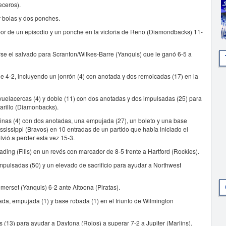
eceros).
r bolas y dos ponches.
abor de un episodio y un ponche en la victoria de Reno (Diamondbacks) 11-
tarse el salvado para Scranton/Wilkes-Barre (Yanquis) que le ganó 6-5 a
de 4-2, incluyendo un jonrón (4) con anotada y dos remolcadas (17) en la
 vuelacercas (4) y doble (11) con dos anotadas y dos impulsadas (25) para
marillo (Diamonbacks).
nas (4) con dos anotadas, una empujada (27), un boleto y una base
sissippi (Bravos) en 10 entradas de un partido que había iniciado el
lvió a perder esta vez 15-3.
ing (Filis) en un revés con marcador de 8-5 frente a Hartford (Rockies).
impulsadas (50) y un elevado de sacrificio para ayudar a Northwest
merset (Yanquis) 6-2 ante Altoona (Piratas).
da, empujada (1) y base robada (1) en el triunfo de Wilmington
(13) para ayudar a Daytona (Rojos) a superar 7-2 a Jupiter (Marlins).