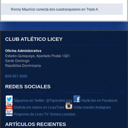
Ronny Mauricio conecta dos cuadrangulares en Triple A
CLUB ATLÉTICO LICEY
Oficina Administrativa
Estadio Quisqueya, Apartado Postal 1321
Santo Domingo
República Dominicana
809-567-3090
REDES SOCIALES
Síguenos en Twitter: @TigresdelLicey
Hazte fan en Facebook
Disfruta los videos en LiceyTube
Visita nuestro Instagram
Programa de Licey TV: Somos Liceistas
ARTÍCULOS RECIENTES