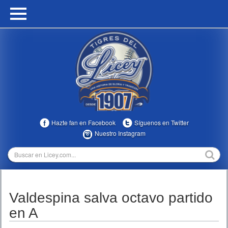
HOME
CALENDARIO
HISTORIA
ESTADÍSTICAS
COMUNIDAD
Hazte fan en Facebook
Síguenos en Twitter
INFOMEDIA
Nuestro Instagram
MULTIMEDIA
DIRECTIVOS 2023-2025
Valdespina salva octavo partido
TEMPORADAS
en A