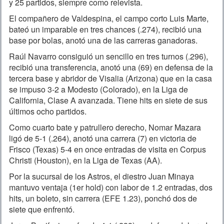
y 25 partidos, siempre como relevista.
El compañero de Valdespina, el campo corto Luis Marte,
bateó un imparable en tres chances (.274), recibió una
base por bolas, anotó una de las carreras ganadoras.
Raúl Navarro consiguió un sencillo en tres turnos (.296),
recibió una transferencia, anotó una (69) en defensa de la
tercera base y abridor de Visalia (Arizona) que en la casa
se impuso 3-2 a Modesto (Colorado), en la Liga de
California, Clase A avanzada. Tiene hits en siete de sus
últimos ocho partidos.
Como cuarto bate y patrullero derecho, Nomar Mazara
ligó de 5-1 (.264), anotó una carrera (7) en victoria de
Frisco (Texas) 5-4 en once entradas de visita en Corpus
Christi (Houston), en la Liga de Texas (AA).
Por la sucursal de los Astros, el diestro Juan Minaya
mantuvo ventaja (1er hold) con labor de 1.2 entradas, dos
hits, un boleto, sin carrera (EFE 1.23), ponchó dos de
siete que enfrentó.