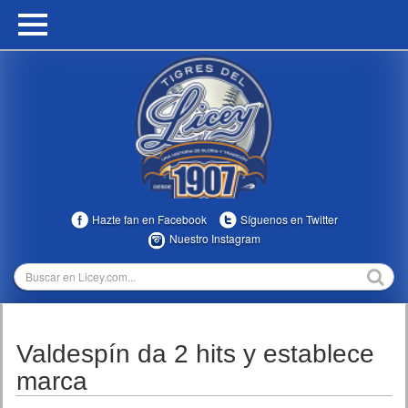
HOME
CALENDARIO
HISTORIA
ESTADÍSTICAS
COMUNIDAD
Hazte fan en Facebook
Síguenos en Twitter
INFOMEDIA
Nuestro Instagram
MULTIMEDIA
DIRECTIVOS 2023-2025
Valdespín da 2 hits y establece
TEMPORADAS
marca