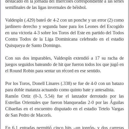
destacado en la jornada del miércoles correspondiente a las series
semifinales de las ligas invernales de béisbol.
Valdespín (.429) bateó de 4-2 con un ponche y un error (2) como
jardinero derecho y segunda base para los Leones del Escogido
en una victoria 4-3 sobre los Toros del Este en partido del Todos
Contra Todos de la Liga Dominicana celebrado en el estadio
Quisqueya de Santo Domingo.
Con sus dos imparables, Valdespín extendió a 17 su racha de
juegos seguidos bateando de hit que fueron todos los que jugó en
el Round Robin para sentar un récord en ese sentido.
Por los Toros, Donell Linares (.338) se fue de 4-0 con un batazo
para doble matanza actuando como quinto bate y antesalista.
Ramón Ortiz (0-3, 5.54) fue el lanzador derrotado por las
Estrellas Orientales que fueron blanqueadas 2-0 por las Águilas
Cibaeñas en el encuentro disputado en el estadio Tetelo Vargas
de San Pedro de Macorís.
En 6.1 entradas permitió cinco hits –un jonrón- y dos carreras